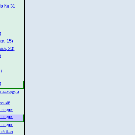
ів № 31 –
)
а, 15)
ка, 20)
)
/
)
з заходу, з
оській
 півдня
 півдня
 півдня
ній Вал