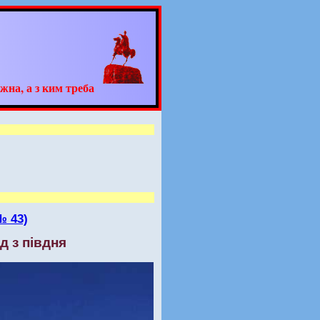
жна, а з ким треба
№ 43)
д з півдня