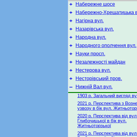
+
Набережне шосе
+
Набережно-Хрещатицька в
+
Нагірна вул.
+
Назарівська вул.
+
Народна вул.
+
Народного ополчення вул.
+
Науки просп.
+
Незалежності майдан
+
Нестерова вул.
+
Несторівський пров.
–
Нижній Вал вул.
1903 р. Загальний вигляд ву
2021 р. Перспектива з Возн
узвозу в бік вул. Житньотор
2020 р. Перспектива від вул
Глибочицької в бік вул.
Житньоторзької
2021 р. Перспектива від вул