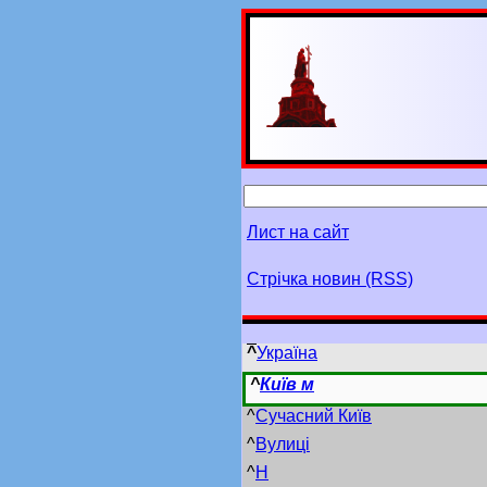
Лист на сайт
Стрічка новин (RSS)
^
Україна
^
Київ м
^
Сучасний Київ
^
Вулиці
^
Н