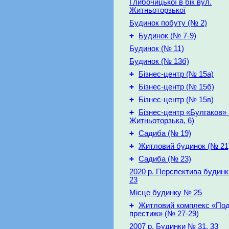
Глибочицької в бік вул.
Житньоторзької
Будинок побуту (№ 2)
+
Будинок (№ 7-9)
Будинок (№ 11)
Будинок (№ 13б)
+
Бізнес-центр (№ 15а)
+
Бізнес-центр (№ 15б)
+
Бізнес-центр (№ 15в)
+
Бізнес-центр «Булгаков» 
Житньоторзька, 6)
+
Садиба (№ 19)
+
Житловий будинок (№ 21
+
Садиба (№ 23)
2020 р. Перспектива будинк
23
Місце будинку № 25
+
Житловий комплекс «Под
престиж» (№ 27-29)
2007 р. Будинки № 31, 33