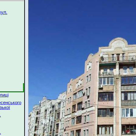
ул.
лиці
есенського
зької
.
.