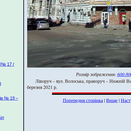
(№ 17 /
Розмір зображення:
600:80
Ліворуч – вул. Волоська, праворуч – Нижній Ва
)
березня 2021 р.
ів № 19 –
Попередня сторінка
|
Вище
|
Наст
іл