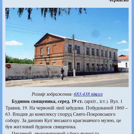
Розмір зображення:
683:438 піксел
Будинок священика, серед. 19 ст.
(архіт., іст.). Вул. 1
Травня, 19. На червоній лінії забудови. Побудований 1860 –
63. Входив до комплексу споруд Свято-Покровського
собору. За даними Куп’янського краєзнавчого музею, це
був житловий будинок священика.
Цегляний, двоповерховий з боку вулиці та