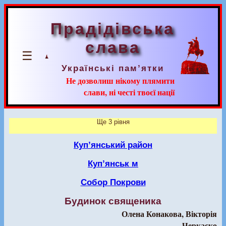
Прадідівська
слава
☰
Українські пам’ятки
Не дозволиш нікому плямити
слави, ні честі твоєї нації
Ще 3 рівня
Куп’янський район
Куп’янськ м
Собор Покрови
Будинок священика
Олена Конакова, Вікторія
Черкаско