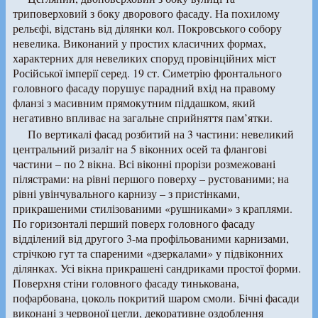
триповерховий з боку дворового фасаду. На похилому
рельєфі, відстань від ділянки кол. Покровського собору
невелика. Виконаний у простих класичних формах,
характерних для невеликих споруд провінційних міст
Російської імперії серед. 19 ст. Симетрію фронтального
головного фасаду порушує парадний вхід на правому
фланзі з масивним прямокутним піддашком, який
негативно впливає на загальне сприйняття пам’ятки.
По вертикалі фасад розбитий на 3 частини: невеликий
центральний ризаліт на 5 віконних осей та флангові
частини – по 2 вікна. Всі віконні прорізи розмежовані
пілястрами: на рівні першого поверху – рустованими; на
рівні увінчувального карнизу – з пристінками,
прикрашеними стилізованими «рушниками» з краплями.
По горизонталі перший поверх головного фасаду
відділений від другого 3-ма профільованими карнизами,
стрічкою гут та спареними «дзеркалами» у підвіконних
ділянках. Усі вікна прикрашені сандриками простої форми.
Поверхня стіни головного фасаду тинькована,
пофарбована, цоколь покритий шаром смоли. Бічні фасади
виконані з червоної цегли, декоративне оздоблення