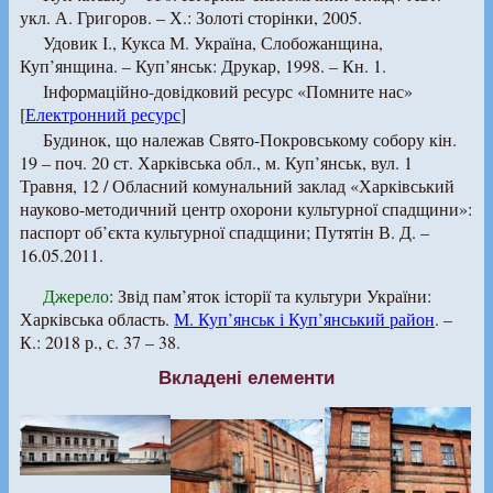
укл. А. Григоров. – Х.: Золоті сторінки, 2005.
Удовик І., Кукса М. Україна, Слобожанщина,
Куп’янщина. – Куп’янськ: Друкар, 1998. – Кн. 1.
Інформаційно-довідковий ресурс «Помните нас»
[
Електронний ресурс
]
Будинок, що належав Свято-Покровському собору кін.
19 – поч. 20 ст. Харківська обл., м. Куп’янськ, вул. 1
Травня, 12 / Обласний комунальний заклад «Харківський
науково-методичний центр охорони культурної спадщини»:
паспорт об’єкта культурної спадщини; Путятін В. Д. –
16.05.2011.
Джерело
: Звід пам’яток історії та культури України:
Харківська область.
М. Куп’янськ і Куп’янський район
. –
К.: 2018 р., с. 37 – 38.
Вкладені елементи