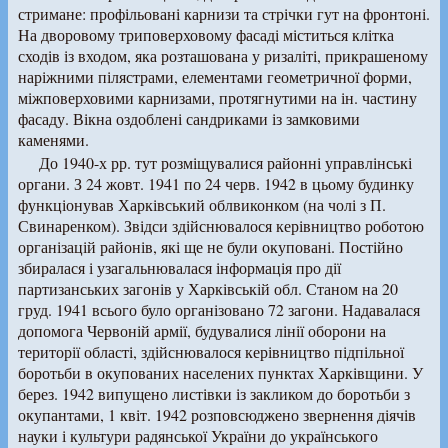
стримане: профільовані карнизи та стрічки гут на фронтоні.
На дворовому триповерховому фасаді міститься клітка
сходів із входом, яка розташована у ризаліті, прикрашеному
наріжними пілястрами, елементами геометричної форми,
міжповерховими карнизами, протягнутими на ін. частину
фасаду. Вікна оздоблені сандриками із замковими
каменями.
До 1940-х рр. тут розміщувалися районні управлінські
органи. З 24 жовт. 1941 по 24 черв. 1942 в цьому будинку
функціонував Харківський облвиконком (на чолі з П.
Свинаренком). Звідси здійснювалося керівництво роботою
організацій районів, які ще не були окуповані. Постійно
збиралася і узагальнювалася інформація про дії
партизанських загонів у Харківській обл. Станом на 20
груд. 1941 всього було організовано 72 загони. Надавалася
допомога Червоній армії, будувалися лінії оборони на
території області, здійснювалося керівництво підпільної
боротьби в окупованих населених пунктах Харківщини. У
берез. 1942 випущено листівки із закликом до боротьби з
окупантами, 1 квіт. 1942 розповсюджено звернення діячів
науки і культури радянської України до українського