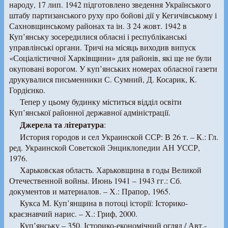
народу, 17 лип. 1942 підготовлено зведення Українського
штабу партизанського руху про бойові дії у Кегичівському і
Сахновщинському районах та ін. З 24 жовт. 1942 в
Куп’янську зосередилися обласні і республіканські
управлінські органи. Тричі на місяць виходив випуск
«Соціалістичної Харківщини» для районів, які ще не були
окуповані ворогом. У куп’янських номерах обласної газети
друкувалися письменники С. Сумний, Д. Косарик, К.
Гордієнко.
Тепер у цьому будинку міститься відділ освіти
Куп’янської районної державної адміністрації.
Джерела та література
:
История городов и сел Украинской ССР: В 26 т. – К.: Гл.
ред. Украинской Советской Энциклопедии АН УССР,
1976.
Харьковская область. Харьковщина в годы Великой
Отечественной войны. Июнь 1941 – 1943 гг.: Сб.
документов и материалов. – Х.: Прапор, 1965.
Кукса М. Куп’янщина в потоці історії: Історико-
краєзнавчий нарис. – Х.: Гриф, 2000.
Куп’янську – 350. Історико-економічний огляд / Авт.-