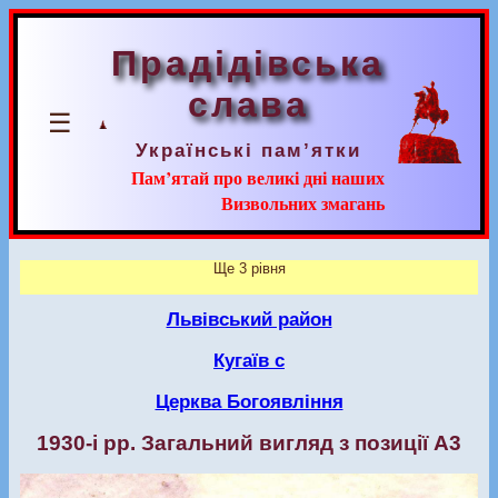
Прадідівська
слава
☰
Українські пам’ятки
Пам’ятай про великі дні наших
Визвольних змагань
Ще 3 рівня
Львівський район
Кугаїв с
Церква Богоявління
1930-і рр. Загальний вигляд з позиції А3