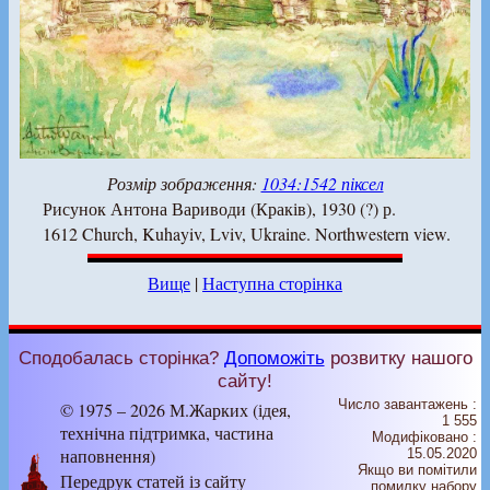
Розмір зображення:
1034:1542 піксел
Рисунок Антона Вариводи (Краків), 1930 (?) р.
1612 Church, Kuhayiv, Lviv, Ukraine. Northwestern view.
Вище
|
Наступна сторінка
Сподобалась сторінка?
Допоможіть
розвитку нашого
сайту!
Число завантажень :
© 1975 – 2026 М.Жарких (ідея,
1 555
технічна підтримка, частина
Модифіковано :
наповнення)
15.05.2020
Якщо ви помітили
Передрук статей із сайту
помилку набору