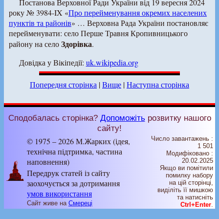
Постанова Верховної Ради України від 19 вересня 2024
року № 3984-IX «
Про перейменування окремих населених
пунктів та районів
» … Верховна Рада України постановляє
перейменувати: село Перше Травня Кропивницького
Здорівка
району на село
.
Довідка у Вікіпедії:
uk.wikipedia.org
Попередня сторінка
|
Вище
|
Наступна сторінка
Сподобалась сторінка?
Допоможіть
розвитку нашого
сайту!
Число завантажень :
© 1975 – 2026 М.Жарких (ідея,
1 501
технічна підтримка, частина
Модифіковано :
наповнення)
20.02.2025
Якщо ви помітили
Передрук статей із сайту
помилку набору
заохочується за дотримання
на цiй сторiнцi,
видiлiть її мишкою
умов використання
та натисніть
Сайт живе на
Смереці
Ctrl+Enter
.