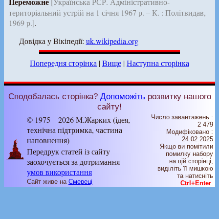
Переможне
[Українська РСР. Адміністративно-
територіальний устрій на 1 січня 1967 р. – К. : Політвидав,
1969 р.]
.
Довідка у Вікіпедії:
uk.wikipedia.org
Попередня сторінка
|
Вище
|
Наступна сторінка
Сподобалась сторінка?
Допоможіть
розвитку нашого
сайту!
Число завантажень :
© 1975 – 2026 М.Жарких (ідея,
2 479
технічна підтримка, частина
Модифіковано :
наповнення)
24.02.2025
Якщо ви помітили
Передрук статей із сайту
помилку набору
заохочується за дотримання
на цiй сторiнцi,
видiлiть її мишкою
умов використання
та натисніть
Сайт живе на
Смереці
Ctrl+Enter
.