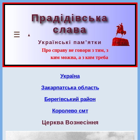
Прадідівська
слава
☰
Українські пам’ятки
Про справу не говори з тим, з
ким можна, а з ким треба
Україна
Закарпатська область
Берегівський район
Королево смт
Церква Вознесіння