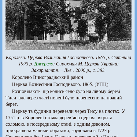
Королево. Церква Вознесіння Господнього, 1865 р. Світлина
1998 р.
Джерело
:
Сирохман М.
Церкви України:
Закарпаття. – Льв.: 2000 р., с. 383.
Королево Виноградівський район
Церква Вознесіння Господнього. 1865. (УПЦ)
Розповідають, що колись село було на лівому березі
Тиси, але через часті повені було перенесено на правий
берег.
Церкву та будинки перевезли через Тису на плотах. У
1751 р. в Королеві стояла дерев’яна церква, вкрита
соломою, в посередньому стані, з одним дзвоном,
прикрашена малими образами, збудована в 1723 р.
Священиком був Іоанн Слюсар, посвячений у Польщі