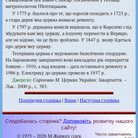
митрополитом ПІептицьким.
У 1775 р. йшлося про те, що парохія походить з 1723 p.,
а стара дерев’яна церква вимагає ремонту.
У 1797 р. державна комісія вирішила, що в Королеві слід
збудувати кам’яну церкву, а існуючу перенести в Веряцю,
але не відомо, чи це було зроблено. У 1847 р. знову йдеться
про дерев’яну церкву.
Теперішня церква є мурованою базилічною спорудою.
На бароковому завершенні вежі викладено рік перекриття
бляхою – 1910, а над входом – дата останнього ремонту в
1986 р. Електрику до церкви провели в 1937 р.
Джерело
:
Сирохман М.
Церкви України: Закарпаття. –
Льв.: 2000 р., с. 383.
Попередня сторінка
|
Вище
|
Наступна сторінка
Сподобалась сторінка?
Допоможіть
розвитку нашого
сайту!
Число завантажень :
© 1975 – 2026 М.Жарких (ідея,