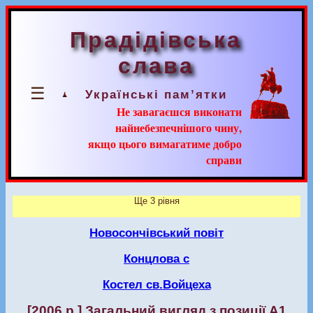
Прадідівська
слава
☰
Українські пам’ятки
Не завагаєшся виконати
найнебезпечнішого чину,
якщо цього вимагатиме добро
справи
Ще 3 рівня
Новосончівський повіт
Концлова с
Костел св.Войцеха
[2006 р.] Загальний вигляд з позиції А1