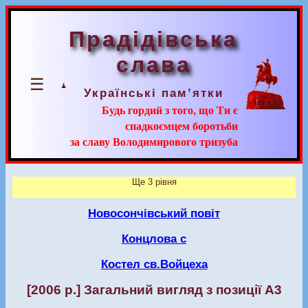
Прадідівська
слава
☰
Українські пам’ятки
Будь гордий з того, що Ти є
спадкоємцем боротьби
за славу Володимирового тризуба
Ще 3 рівня
Новосончівський повіт
Концлова с
Костел св.Войцеха
[2006 р.] Загальний вигляд з позиції А3