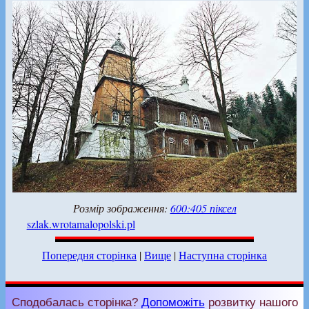
Розмір зображення:
600:405 піксел
szlak.wrotamalopolski.pl
Попередня сторінка
|
Вище
|
Наступна сторінка
Сподобалась сторінка?
Допоможіть
розвитку нашого