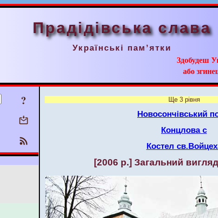
Прадідівська слава
Українські пам’ятки
Здобудеш У
або згинеш
?
Ще 3 рівня
Новосончівський по
Концлова с
Костел св.Войцех
[2006 р.] Загальний вигляд