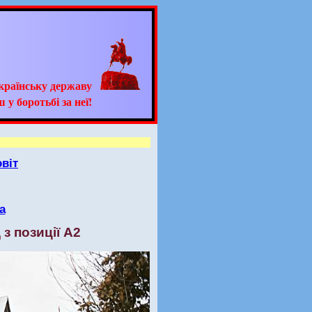
країнську державу
 у боротьбі за неї!
віт
а
 з позиції А2