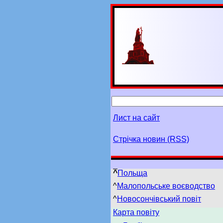
Лист на сайт
Стрічка новин (RSS)
^
Польща
^
Малопольське воєводство
^
Новосончівський повіт
Карта повіту