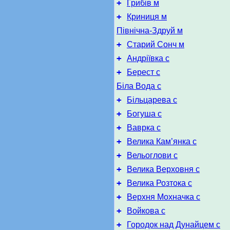
+
Грибів м
+
Криниця м
Північна-Здруй м
+
Старий Сонч м
+
Андріївка с
+
Берест с
Біла Вода с
+
Більцарева с
+
Богуша с
+
Ваврка с
+
Велика Кам’янка с
+
Вельоглови с
+
Велика Верховня с
+
Велика Розтока с
+
Верхня Мохначка с
+
Войкова с
+
Городок над Дунайцем с