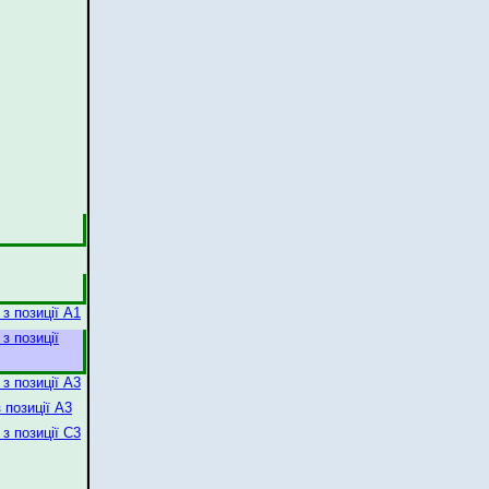
 з позиції А1
з позиції
 з позиції А3
 позиції А3
 з позиції С3