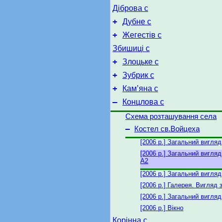
Діброва с
+
Дубне с
+
Жегестів с
Збишиці с
+
Злоцьке с
+
Зубрик с
+
Кам’яна с
–
Концлова с
Схема розташування села
–
Костел св.Войцеха
[2006 р.] Загальний вигляд
[2006 р.] Загальний вигляд 
А2
[2006 р.] Загальний вигляд
[2006 р.] Галерея. Вигляд з
[2006 р.] Загальний вигляд
[2006 р.] Вікно
Корінна с