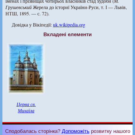
іменах і прізвищах чотирьох власників стад худоби (
М.
Грушевський
Жерела до істориї України-Руси, т. І — Львів,
НТШ, 1895. — с. 72).
Довідка у Вікіпедії:
uk.wikipedia.org
Вкладені елементи
Церва св.
Михаїла
Сподобалась сторінка?
Допоможіть
розвитку нашого