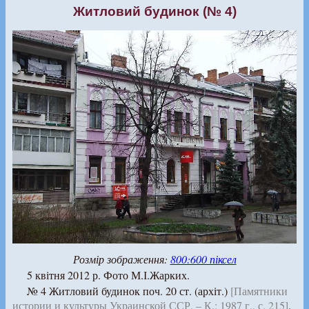
Житловий будинок (№ 4)
Розмір зображення:
800:600 піксел
5 квітня 2012 р. Фото М.І.Жарких.
№ 4 Житловий будинок поч. 20 ст. (архіт.)
[Памятники
истории и культуры Украинской ССР. – К.: 1987 г., с. 215]
.