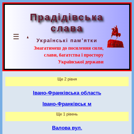
Прадідівська
слава
☰
Українські пам’ятки
Змагатимеш до посилення сили,
слави, багатства і простору
Української держави
Ще 2 рівня
Івано-Франківська область
Івано-Франківськ м
Ще 1 рівень
Валова вул.