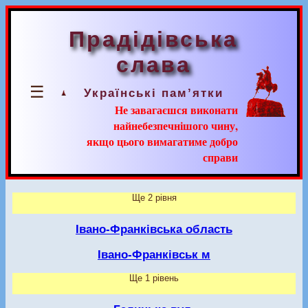
Прадідівська
слава
☰
Українські пам’ятки
Не завагаєшся виконати
найнебезпечнішого чину,
якщо цього вимагатиме добро
справи
Ще 2 рівня
Івано-Франківська область
Івано-Франківськ м
Ще 1 рівень