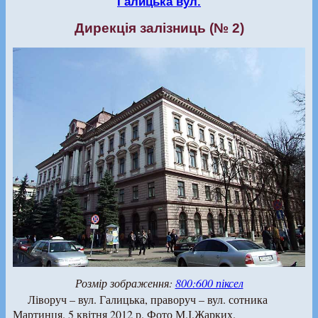
Галицька вул.
Дирекція залізниць (№ 2)
Розмір зображення:
800:600 піксел
Ліворуч – вул. Галицька, праворуч – вул. сотника
Мартинця. 5 квітня 2012 р. Фото М.І.Жарких.