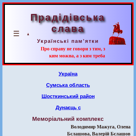
Прадідівська
слава
☰
Українські пам’ятки
Про справу не говори з тим, з
ким можна, а з ким треба
Україна
Сумська область
Шосткинський район
Дунаєць с
Меморіальний комплекс
Володимир Мажуга, Олена
Бєлашова, Валерій Бєлашов