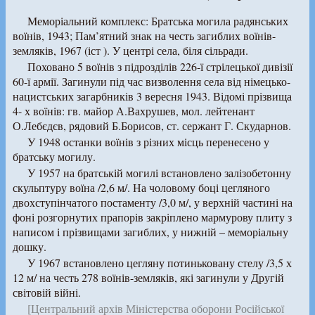
Меморіальний комплекс: Братська могила радянських
воїнів, 1943; Пам’ятний знак на честь загиблих воїнів-
земляків, 1967 (іст ). У центрі села, біля сільради.
Поховано 5 воїнів з підрозділів 226-ї стрілецької дивізії
60-ї армії. Загинули під час визволення села від німецько-
нацистських загарбників 3 вересня 1943. Відомі прізвища
4- х воїнів: гв. майор А.Вахрушев, мол. лейтенант
О.Лебєдєв, рядовий Б.Борисов, ст. сержант Г. Скударнов.
У 1948 останки воїнів з різних місць перенесено у
братську могилу.
У 1957 на братській могилі встановлено залізобетонну
скульптуру воїна /2,6 м/. На чоловому боці цегляного
двохступінчатого постаменту /3,0 м/, у верхній частині на
фоні розгорнутих прапорів закріплено мармурову плиту з
написом і прізвищами загиблих, у нижній – меморіальну
дошку.
У 1967 встановлено цегляну потиньковану стелу /3,5 х
12 м/ на честь 278 воїнів-земляків, які загинули у Другій
світовій війні.
[Центральний архів Міністерства оборони Російської