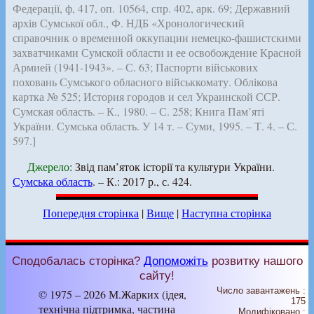
Федерації, ф, 417, оп. 10564, спр. 402, арк. 69; Державний
архів Сумської обл., Ф. НДБ «Хронологический
справочник о временной оккупации немецко-фашистскими
захватчиками Сумской области и ее освобождение Красной
Армией (1941-1943». – С. 63; Паспорти військових
поховань Сумського обласного військкомату. Облікова
картка № 525; История городов и сел Украинской ССР.
Сумская область. – К., 1980. – С. 258; Книга Пам’яті
України. Сумська область. У 14 т. – Суми, 1995. – Т. 4. – С.
597.]
Джерело
: Звід пам’яток історії та культури України.
Сумська область
. – К.: 2017 р., с. 424.
Попередня сторінка
|
Вище
|
Наступна сторінка
Сподобалась сторінка?
Допоможіть
розвитку нашого
сайту!
Число завантажень :
© 1975 – 2026 М.Жарких (ідея,
175
технічна підтримка, частина
Модифіковано :