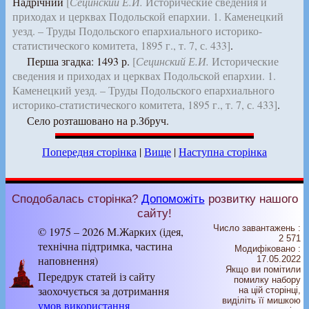
Надрічний
[
Сецинский Е.И.
Исторические сведения и
приходах и церквах Подольской епархии. 1. Каменецкий
уезд. – Труды Подольского епархиального историко-
статистического комитета, 1895 г., т. 7, с. 433]
.
Перша згадка: 1493 р.
[
Сецинский Е.И.
Исторические
сведения и приходах и церквах Подольской епархии. 1.
Каменецкий уезд. – Труды Подольского епархиального
историко-статистического комитета, 1895 г., т. 7, с. 433]
.
Село розташовано на р.Збруч.
Попередня сторінка
|
Вище
|
Наступна сторінка
Сподобалась сторінка?
Допоможіть
розвитку нашого
сайту!
Число завантажень :
© 1975 – 2026 М.Жарких (ідея,
2 571
технічна підтримка, частина
Модифіковано :
наповнення)
17.05.2022
Якщо ви помітили
Передрук статей із сайту
помилку набору
заохочується за дотримання
на цiй сторiнцi,
видiлiть її мишкою
умов використання