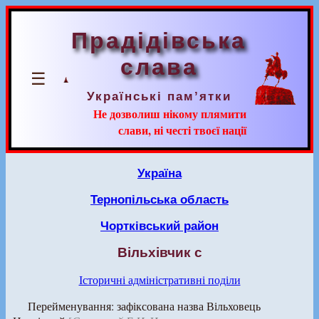
Прадідівська
слава
☰
Українські пам’ятки
Не дозволиш нікому плямити
слави, ні честі твоєї нації
Україна
Тернопільська область
Чортківський район
Вільхівчик с
Історичні адміністративні поділи
Перейменування: зафіксована назва Вільховець