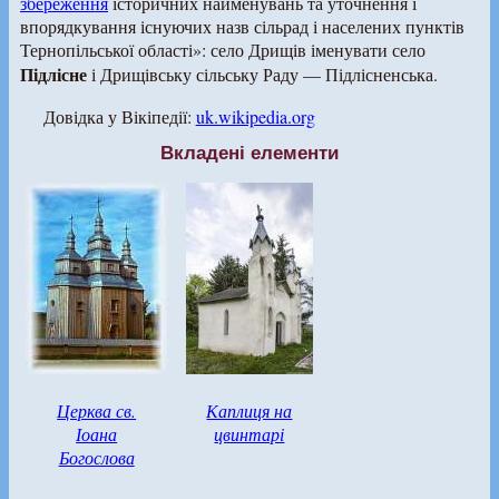
збереження
історичних найменувань та уточнення і
впорядкування існуючих назв сільрад і населених пунктів
Тернопільської області»: село Дрищів іменувати село
Підлісне
і Дрищівську сільську Раду — Підлісненська.
Довідка у Вікіпедії:
uk.wikipedia.org
Вкладені елементи
Церква св.
Каплиця на
Іоана
цвинтарі
Богослова