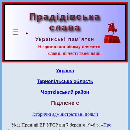
Прадідівська
слава
☰
Українські пам’ятки
Не дозволиш нікому плямити
слави, ні честі твоєї нації
Україна
Тернопільська область
Чортківський район
Підлісне с
Історичні адміністративні поділи
Указ Президії ВР УРСР від 7 березня 1946 р. «
Про