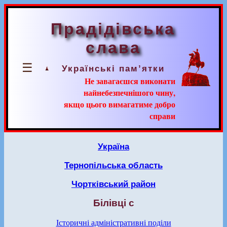
Прадідівська
слава
☰
Українські пам’ятки
Не завагаєшся виконати
найнебезпечнішого чину,
якщо цього вимагатиме добро
справи
Україна
Тернопільська область
Чортківський район
Білівці с
Історичні адміністративні поділи