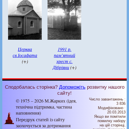
Церква
1991 р.
св.Іосафата
пам’ятний
(+)
хрест с.
Дібріяни
(+)
Сподобалась сторінка?
Допоможіть
розвитку нашого
сайту!
Число завантажень :
© 1975 – 2026 М.Жарких (ідея,
3 836
технічна підтримка, частина
Модифіковано :
наповнення)
20.03.2013
Якщо ви помітили
Передрук статей із сайту
помилку набору
заохочується за дотримання
на цiй сторiнцi,