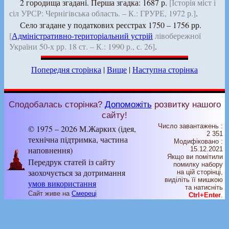
2 городища згадані. Перша згадка: 1687 р.
[Історія міст і
сіл УРСР: Чернігівська область. – К.: ГРУРЕ, 1972 р.]
.
Село згадане у податкових реєстрах 1750 – 1756 рр.
[
Адміністративно-територіальний устрій
лівобережної
України 50-х рр. 18 ст. – К.: 1990 р., с. 26]
.
Попередня сторінка
|
Вище
|
Наступна сторінка
Сподобалась сторінка?
Допоможіть
розвитку нашого
сайту!
Число завантажень :
© 1975 – 2026 М.Жарких (ідея,
2 351
технічна підтримка, частина
Модифіковано :
наповнення)
15.12.2021
Якщо ви помітили
Передрук статей із сайту
помилку набору
заохочується за дотримання
на цiй сторiнцi,
видiлiть її мишкою
умов використання
та натисніть
Сайт живе на
Смереці
Ctrl+Enter
.