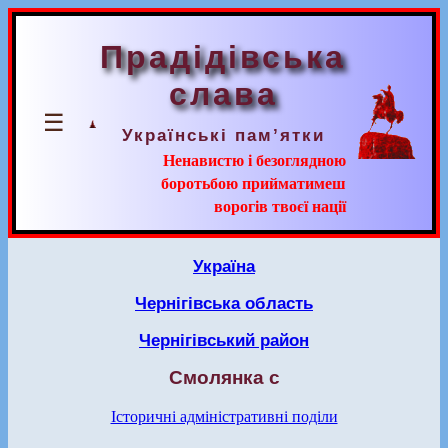
Прадідівська
слава
☰
Українські пам’ятки
Ненавистю і безоглядною
боротьбою прийматимеш
ворогів твоєї нації
Україна
Чернігівська область
Чернігівський район
Смолянка с
Історичні адміністративні поділи