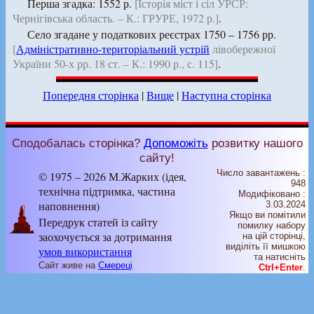
Перша згадка: 1552 р.
[Історія міст і сіл УРСР:
Чернігівська область. – К.: ГРУРЕ, 1972 р.]
.
Село згадане у податкових реєстрах 1750 – 1756 рр.
[
Адміністративно-територіальний устрій
лівобережної
України 50-х рр. 18 ст. – К.: 1990 р., с. 115]
.
Попередня сторінка
|
Вище
|
Наступна сторінка
Сподобалась сторінка?
Допоможіть
розвитку нашого
сайту!
Число завантажень :
© 1975 – 2026 М.Жарких (ідея,
948
технічна підтримка, частина
Модифіковано :
наповнення)
3.03.2024
Якщо ви помітили
Передрук статей із сайту
помилку набору
заохочується за дотримання
на цiй сторiнцi,
видiлiть її мишкою
умов використання
та натисніть
Сайт живе на
Смереці
Ctrl+Enter
.