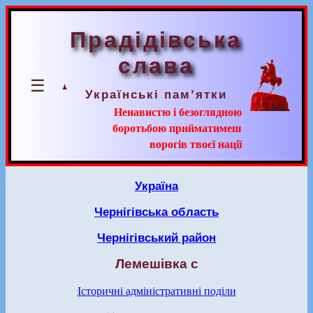
Прадідівська
слава
☰
Українські пам’ятки
Ненавистю і безоглядною
боротьбою прийматимеш
ворогів твоєї нації
Україна
Чернігівська область
Чернігівський район
Лемешівка с
Історичні адміністративні поділи