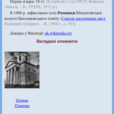
Перша згадка: 18 ст.
[Історія міст і сіл УРСР: Київська
область. – К.: ГРУРЕ, 1971 р.]
.
Ромашки
В 1900 р. зафіксовано село
Вінцентівської
волості Васильківського повіту
[
Список населенных мест
Киевской губернии. – К.: 1900 г., с. 507]
.
Довідка у Вікіпедії:
uk.wikipedia.org
Вкладені елементи
Церква
Покрови