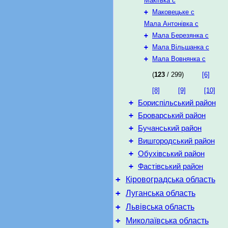
Макіївка с
+
Маковецьке с
Мала Антонівка с
+
Мала Березянка с
+
Мала Вільшанка с
+
Мала Вовнянка с
(
123
/ 299)
[6]
[8]
[9]
[10]
+
Бориспільський район
+
Броварський район
+
Бучанський район
+
Вишгородський район
+
Обухівський район
+
Фастівський район
+
Кіровоградська область
+
Луганська область
+
Львівська область
+
Миколаївська область