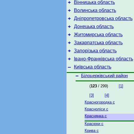
+
Вінницька область
+
Волинська область
+
Дніпропетровська область
+
Донецька область
+
Житомирська область
+
Закарпатська область
+
Запорізька область
+
Івано-Франківська область
–
Київська область
–
Білоцерківський район
(
123
/ 299)
[1]
[3]
[4]
Красногородка с
Красноліси с
Краснянка с
Красюки с
Крива с