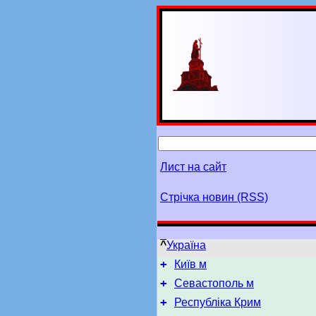
Лист на сайт
Стрічка новин (RSS)
^
Україна
+
Київ м
+
Севастополь м
+
Республіка Крим