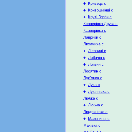
+
Кривець с
+
Кривошиїнці с
+
Круті Горби с
Ксаверівка Друга с
Ксаверівка с
Лаврики с
Лихачиха с
+
Лісовичі с
+
Лобачів с
+
Логвин с
Лосятин с
Луб’янка с
+
Лука с
+
Лук’янівка с
Любка с
+
Любча с
Людвинівка с
+
Мазепинці с
Маківка с