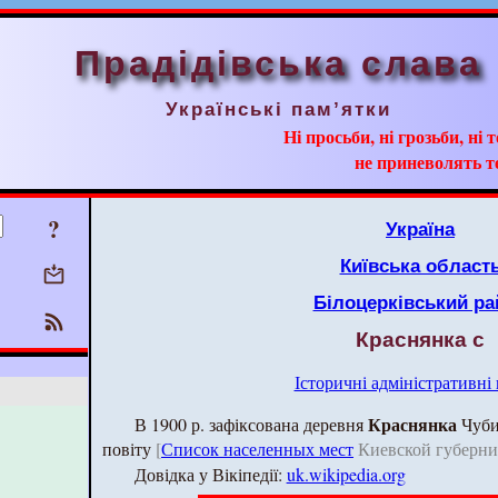
Прадідівська слава
Українські пам’ятки
Ні просьби, ні грозьби, ні 
не приневолять т
?
Україна
Київська област
Білоцерківський ра
Краснянка с
Історичні адміністративні
Краснянка
В 1900 р. зафіксована деревня
Чуби
повіту
[
Список населенных мест
Киевской губернии.
Довідка у Вікіпедії:
uk.wikipedia.org