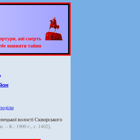
тортури, ані смерть
ебе виявити тайни
ь
йон
 поділи
нецької волості Сквирського
 – К.: 1900 г., с. 1402]
.