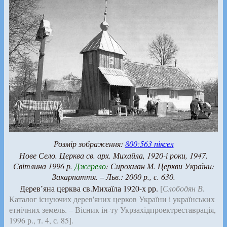
Розмір зображення:
800:563 піксел
Нове Село. Церква св. арх. Михайла, 1920-і роки, 1947.
Світлина 1996 р.
Джерело
:
Сирохман М.
Церкви України:
Закарпаття. – Льв.: 2000 р., с. 630.
Дерев’яна церква св.Михаїла 1920-х рр.
[
Слободян В.
Каталог існуючих дерев'яних церков України і українських
етнічних земель. – Вісник ін-ту Укрзахідпроектреставрація,
1996 р., т. 4, с. 85].