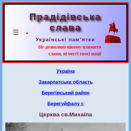
Прадідівська
слава
☰
Українські пам’ятки
Не дозволиш нікому плямити
слави, ні честі твоєї нації
Україна
Закарпатська область
Берегівський район
Берегуйфалу с
Церква св.Михаїла