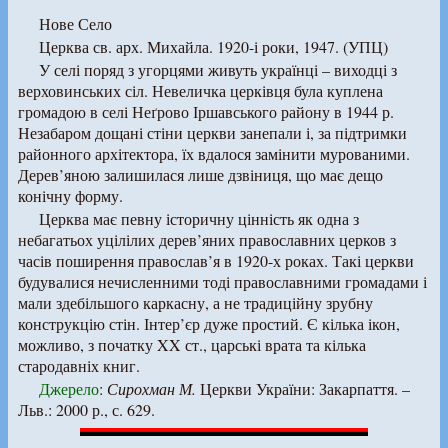
Нове Село
Церква св. арх. Михайла. 1920-і роки, 1947. (УПЦ)
У селі поряд з угорцями живуть українці – виходці з
верховинських сіл. Невеличка церківця була куплена
громадою в селі Неґрово Іршавського району в 1944 р.
Незабаром дощані стіни церкви занепали і, за підтримки
районного архітектора, їх вдалося замінити мурованими.
Дерев’яною залишилася лише дзвіниця, що має дещо
конічну форму.
Церква має певну історичну цінність як одна з
небагатьох уцілілих дерев’яних православних церков з
часів поширення православ’я в 1920-х роках. Такі церкви
будувалися нечисленними тоді православними громадами і
мали здебільшого каркасну, а не традиційну зрубну
конструкцію стін. Інтер’єр дуже простий. Є кілька ікон,
можливо, з початку XX ст., царські врата та кілька
стародавніх книг.
Джерело
:
Сирохман М.
Церкви України: Закарпаття. –
Льв.: 2000 р., с. 629.