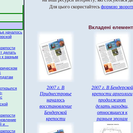
Для цього скористайтесь
формою зворотн
Вкладені елемен
вье началось
ерской
крепости
т делать
я к разным
торическом
х
олдатам
2007 г. В
2007 г. В Бендерской
 открылся
Приднестровье
крепости археологи
о-
кс
началось
продолжают
рской
восстановление
делать находки,
Бендерской
относящиеся к
крепости
крепости
разным эпохам
новление
ий и…
крепости