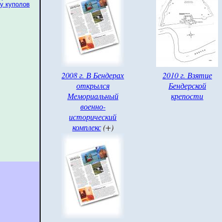
у куполов
2008 г. В Бендерах
2010 г. Взятие
открылся
Бендерской
Мемориальный
крепости
военно-
исторический
комплекс
(+)