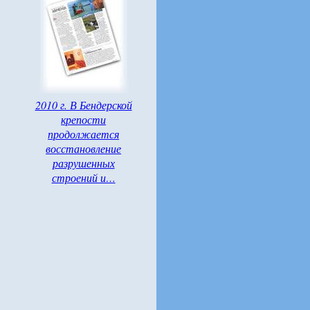
2010 г. В Бендерской
крепости
продолжается
восстановление
разрушенных
строений и…