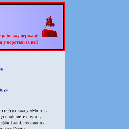
країнську державу
 у боротьбі за неї!
он
їну
».
о об’єкт класу «Місто».
що надішлете нам для
рафічні дані, посилання
ного об’єкту.