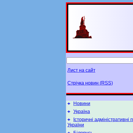
Лист на сайт
Стрічка новин (RSS)
+
Новини
+
Україна
+
Історичні адміністративні 
України
+
Білорусь