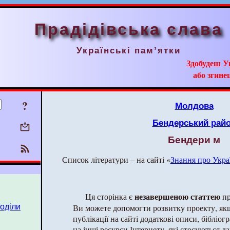
Прадідівська слава
Українські пам’ятки
Здобудеш У
або згинеш
?
Молдова
Бендерський рай
Бендери м
Список літератури – на сайті «
Знання про Укра
незавершеною статтею
Ця сторінка є
пр
поділи
Ви можете допомогти розвитку проекту, як
публікації на сайті додаткові описи, бібліог
на інші ресурси Інтернету, які стосуються да