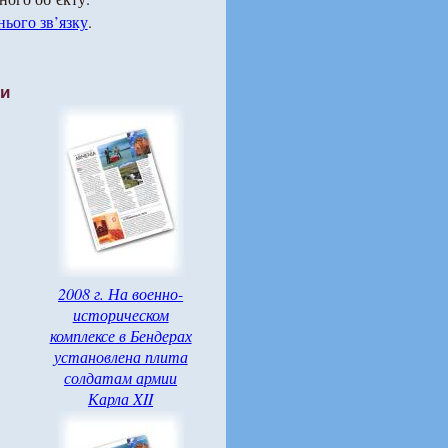
ього зв’язку
.
ти
2008 г. На военно-
историческом
комплексе в Бендерах
установлена плита
солдатам армии
Карла XII