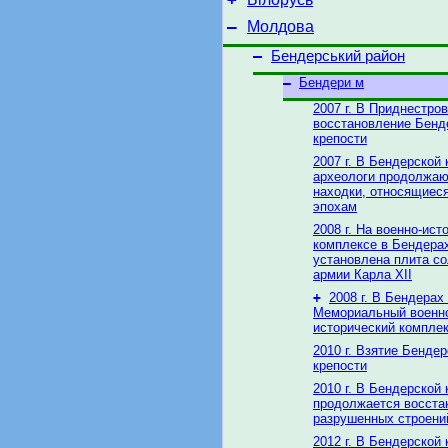
–
Молдова
–
Бендерський район
–
Бендери м
2007 г. В Приднестро
восстановление Бенд
крепости
2007 г. В Бендерской 
археологи продолжаю
находки, относящиес
эпохам
2008 г. На военно-ис
комплексе в Бендера
установлена плита с
армии Карла XII
+
2008 г. В Бендерах
Мемориальный военн
исторический компле
2010 г. Взятие Бенде
крепости
2010 г. В Бендерской 
продолжается восста
разрушенных строен
2012 г. В Бендерской 