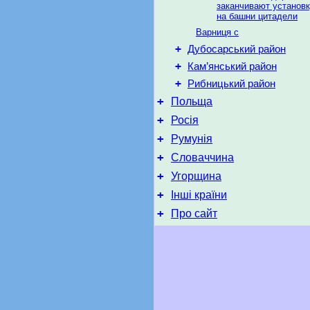
заканчивают установк
на башни цитадели
Варниця с
+
Дубосарський район
+
Кам’янський район
+
Рибницький район
+
Польща
+
Росія
+
Румунія
+
Словаччина
+
Угорщина
+
Інші країни
+
Про сайт