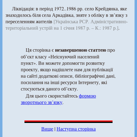
Ліквідація: в період 1972..1986 рр. село Крейдянка, яке
знаходилось біля села Аркадівка, зняте з обліку в зв’язку з
переселенням жителів
[Українська РСР. Адміністративно-
територіальний устрій на 1 січня 1987 р. – К.: 1987 р.]
.
незавершеною статтею
Ця сторінка є
про
об’єкт класу «Неіснуючий населений
пункт». Ви можете допомогти розвитку
проекту, якщо надішлете нам для публікації
на сайті додаткові описи, бібліографічні дані,
посилання на інші ресурси Інтернету, які
стосуються даного об’єкту.
Для цього скористайтесь
формою
зворотнього зв’язку
.
Вище
|
Наступна сторінка