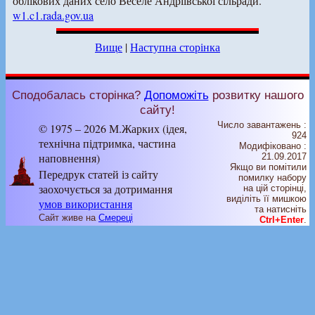
облікових даних село Веселе Андріївської сільради.
w1.c1.rada.gov.ua
Вище
|
Наступна сторінка
Сподобалась сторінка?
Допоможіть
розвитку нашого
сайту!
Число завантажень :
© 1975 – 2026 М.Жарких (ідея,
924
технічна підтримка, частина
Модифіковано :
наповнення)
21.09.2017
Якщо ви помітили
Передрук статей із сайту
помилку набору
заохочується за дотримання
на цiй сторiнцi,
видiлiть її мишкою
умов використання
та натисніть
Сайт живе на
Смереці
Ctrl+Enter
.