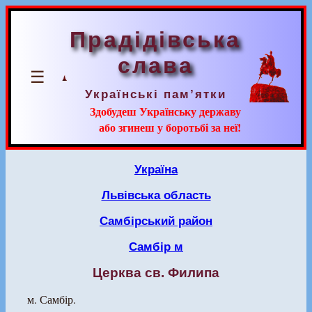
Прадідівська
слава
☰
Українські пам’ятки
Здобудеш Українську державу
або згинеш у боротьбі за неї!
Україна
Львівська область
Самбірський район
Самбір м
Церква св. Филипа
м. Самбір.