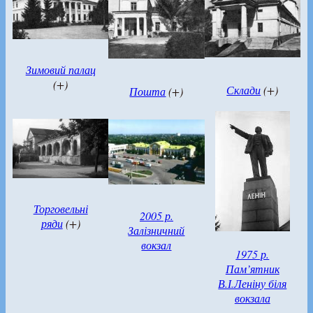
Зимовий палац
(+)
Склади
(+)
Пошта
(+)
Торговельні
2005 р.
ряди
(+)
Залізничний
вокзал
1975 р.
Пам’ятник
В.І.Леніну біля
вокзала