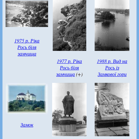
1975 р. Ріка
Рось біля
замчища
1977 р. Ріка
1988 р. Вид на
Рось біля
Рось із
замчища
(+)
Замкової гори
Замок