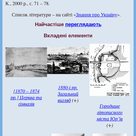
К., 2000 р., с. 71 – 78.
Список літератури – на сайті «
Знання про Україну
».
Найчастіше
переглядають
Вкладені елементи
1880-і рр.
[1870 – 1874
Загальний
рр.] Церква та
вигляд
(+)
гімназія
Городище
літописного
міста Юр’їв
(+)