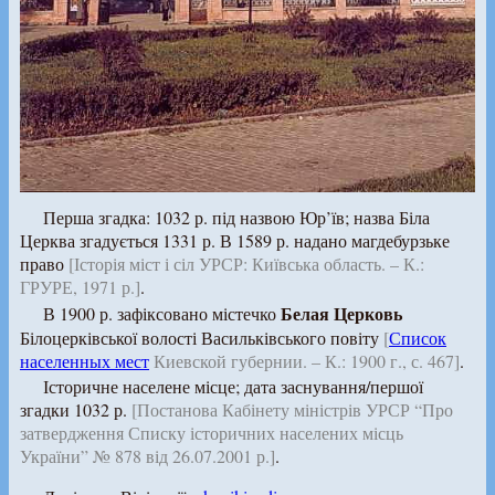
Перша згадка: 1032 р. під назвою Юр’їв; назва Біла
Церква згадується 1331 р. В 1589 р. надано магдебурзьке
право
[Історія міст і сіл УРСР: Київська область. – К.:
ГРУРЕ, 1971 р.]
.
Белая Церковь
В 1900 р. зафіксовано містечко
Білоцерківської волості Васильківського повіту
[
Список
населенных мест
Киевской губернии. – К.: 1900 г., с. 467]
.
Історичне населене місце; дата заснування/першої
згадки 1032 р.
[Постанова Кабінету міністрів УРСР “Про
затвердження Списку історичних населених місць
України” № 878 від 26.07.2001 р.]
.