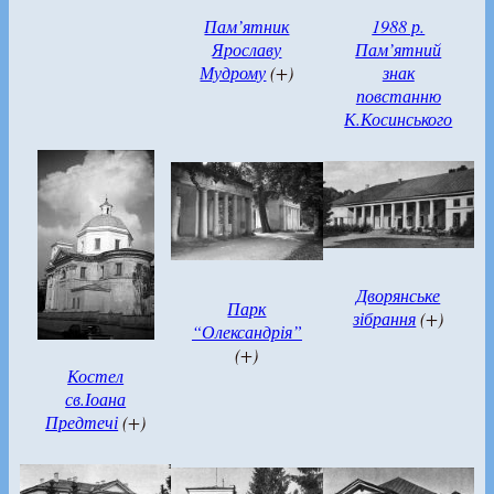
Пам’ятник
1988 р.
Ярославу
Пам’ятний
Мудрому
(+)
знак
повстанню
К.Косинського
Дворянське
Парк
зібрання
(+)
“Олександрія”
(+)
Костел
св.Іоана
Предтечі
(+)