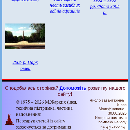
честь загиблих
рр. Фото 2005
воїнів-афганців
р.
2005 р. Парк
слави
Сподобалась сторінка?
Допоможіть
розвитку нашого
сайту!
Число завантажень :
© 1975 – 2026 М.Жарких (ідея,
5 255
технічна підтримка, частина
Модифіковано :
наповнення)
30.06.2025
Якщо ви помітили
Передрук статей із сайту
помилку набору
заохочується за дотримання
на цiй сторiнцi,