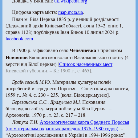
Довідка у Вікіпедії:
uk.wikipedia.org
Цифрова карта міста:
map.meta.ua
.
План м. Біла Церква 1835 р. у великій роздільності
(Державний архів Київської області, фонд 1542, опис 1,
справа 1128) поублікував Іван Биков 10 липня 2024 р.
facebook.com
Чепелиевка
В 1900 р. зафіксовано село
з присілком
Новоянов
Блощинської волості Васильківського повіту (4
версти від Білої церкви)
[
Список населенных мест
Киевской губернии. – К.: 1900 г., с. 465]
.
Брайчевский М.Ю.
Материалы культуры полей
погребений из среднего Поросья. – Советская археология,
1959 г., № 4, с. 230 – 235. [колл. Білоцерк.музею].
Березанська С.С., Драгунова М.І.
Поховання
білогрудівської культури поблизу м.Біла Церква. –
Археологія, 1970 р., т. 23, с. 217 – 218.
Латуха Т.И.
Археологическая карта Среднего Поросья
(по материалам охранных разведок 1976–1980 годов)
. –
“Археологічні дослідження в Україні в 1994-1996 роках”,