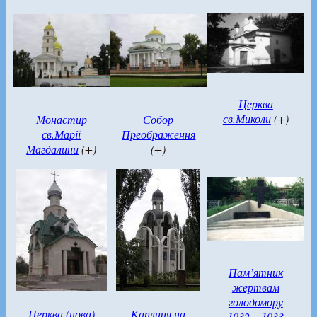
Церква
св.Миколи
(+)
Монастир
Собор
св.Марії
Преображення
Магдалини
(+)
(+)
Пам’ятник
жертвам
голодомору
Церква (нова)
Каплиця на
1932 – 1933