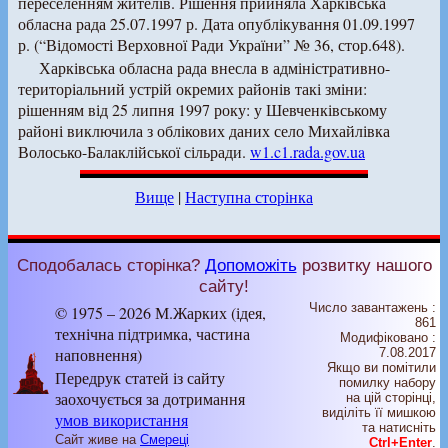
переселенням жителів. Рішення прийняла Харківська
обласна рада 25.07.1997 р. Дата опублікування 01.09.1997
р. (“Відомості Верховної Ради України” № 36, стор.648).
Харківська обласна рада внесла в адміністративно-
територіальний устрій окремих районів такі зміни:
рішенням від 25 липня 1997 року: у Шевченківському
районі виключила з облікових даних село Михайлівка
Волосько-Балаклійської сільради.
w1.c1.rada.gov.ua
Вище
|
Наступна сторінка
Сподобалась сторінка?
Допоможіть
розвитку нашого
сайту!
Число завантажень :
© 1975 – 2026 М.Жарких (ідея,
861
технічна підтримка, частина
Модифіковано :
наповнення)
7.08.2017
Якщо ви помітили
Передрук статей із сайту
помилку набору
заохочується за дотримання
на цiй сторiнцi,
видiлiть її мишкою
умов використання
та натисніть
Сайт живе на
Смереці
Ctrl+Enter
.