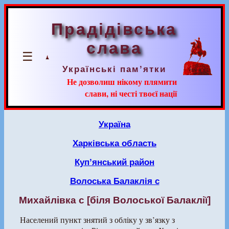
Прадідівська
слава
☰
Українські пам’ятки
Не дозволиш нікому плямити
слави, ні честі твоєї нації
Україна
Харківська область
Куп’янський район
Волоська Балаклія с
Михайлівка с [біля Волоської Балаклії]
Населений пункт знятий з обліку у зв’язку з