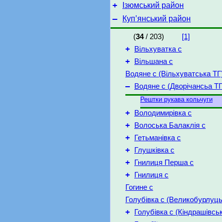
+
Ізюмський район
–
Куп’янський район
(
34
/ 203)
[1]
+
Вільхуватка с
+
Вільшана с
Водяне с (Вільхуватська ТГ
–
Водяне с (Дворічансьа ТГ
Рештки рукава кольчуги
+
Володимирівка с
+
Волоська Балаклія с
+
Гетьманівка с
+
Глушківка с
+
Гнилиця Перша с
+
Гнилиця с
Гогине с
Голубівка с (Великобурлуць
+
Голубівка с (Кіндрашівсь