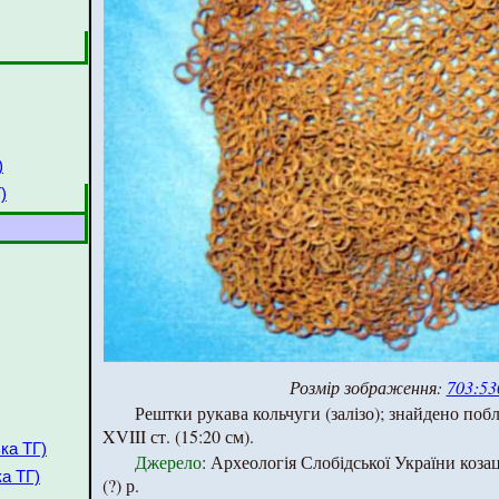
)
)
Розмір зображення:
703:53
Рештки рукава кольчуги (залізо); знайдено побл
XVIII ст. (15:20 см).
ка ТГ)
Джерело
: Археологія Слобідської України козац
ка ТГ)
(?) р.