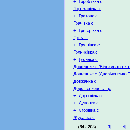
+
Гороб’ївка с
Горожанівка с
+
Гракове с
Грачівка с
+
Григорівка с
Гроза с
+
Грушівка с
Гряниківка с
+
Гусинка с
Довгеньке с (Вільхуватська
Довгеньке с (Дворічанська Т
Довжанка с
Дорошенкове с-ще
+
Дорошівка с
+
Дуванка с
+
Єгорівка с
Журавка с
(
34
/ 203)
[3]
[4]