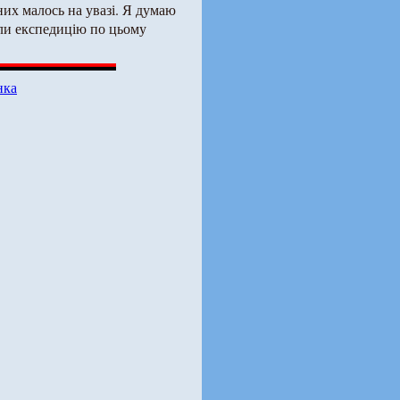
них малось на увазі. Я думаю
или експедицію по цьому
нка