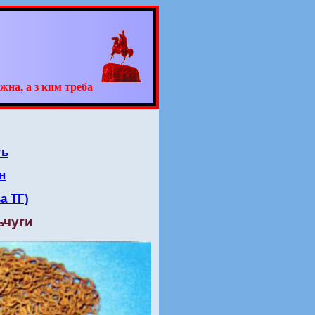
жна, а з ким треба
ть
н
а ТГ)
ьчуги