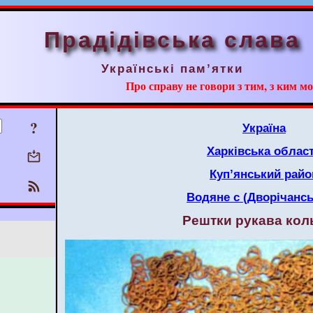
Прадідівська слава
Українські пам’ятки
Про справу не говори з тим, з ким мо
?
Україна
Харківська облас
Куп’янський райо
Водяне с (Дворічансь
Рештки рукава кол