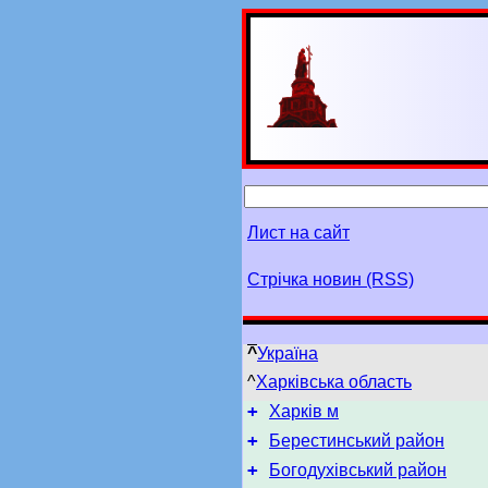
Лист на сайт
Стрічка новин (RSS)
^
Україна
^
Харківська область
+
Харків м
+
Берестинський район
+
Богодухівський район