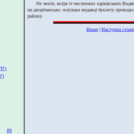
Не знати, котре із численних харківських Водя
на дворічанське, оскільки видавці буклету провод
району.
Вище
|
Наступна сторі
 ТГ)
Г)
[5]