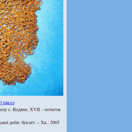
0 піксел
изу с. Водяне, XVII – початок
ької доби: буклет. – Хк.: 2005