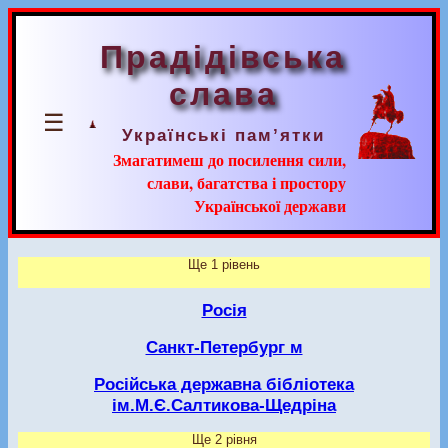
Прадідівська
слава
☰
Українські пам’ятки
Змагатимеш до посилення сили,
слави, багатства і простору
Української держави
Ще 1 рівень
Росія
Санкт-Петербург м
Російська державна бібліотека
ім.М.Є.Салтикова-Щедріна
Ще 2 рівня