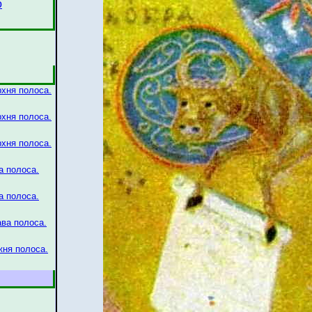
о
хня полоса.
хня полоса.
хня полоса.
а полоса.
а полоса.
ва полоса.
жня полоса.