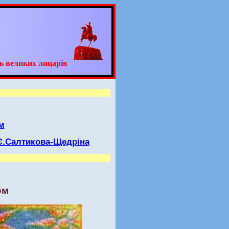
ь великих лицарів
м
.Є.Салтикова-Щедріна
ом