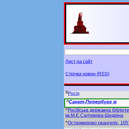
Лист на сайт
Стрічка новин (RSS)
^
Росія
^
Санкт-Петербург м
^
Російська державна бібліот
ім.М.Є.Салтикова-Щедріна
^
Остромирово євангеліє, 1057