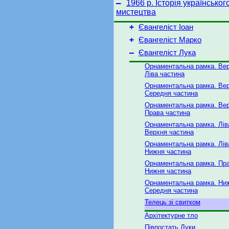
–
1966 р. Історія українськог
мистецтва
+
Євангеліст Іоан
+
Євангеліст Марко
–
Євангеліст Лука
Орнаментальна рамка. Вер
Ліва частина
Орнаментальна рамка. Вер
Середня частина
Орнаментальна рамка. Вер
Права частина
Орнаментальна рамка. Лів
Верхня частина
Орнаментальна рамка. Лів
Нижня частина
Орнаментальна рамка. Пра
Нижня частина
Орнаментальна рамка. Ни
Середня частина
Телець зі свитком
Архітектурне тло
Півпостать Луки