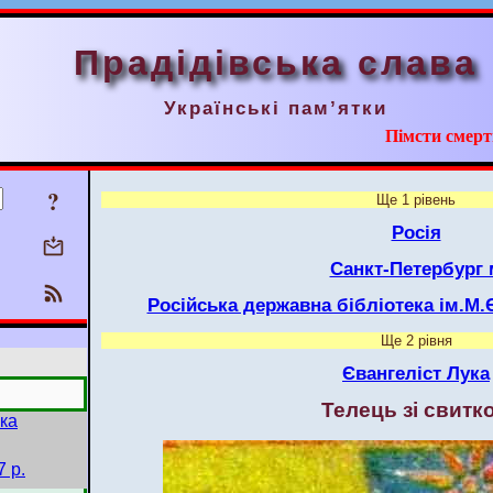
Прадідівська слава
Українські пам’ятки
Пімсти смерт
?
Ще 1 рівень
Росія
Санкт-Петербург 
Російська державна бібліотека ім.М
Ще 2 рівня
Євангеліст Лука
Телець зі свитк
ека
 р.