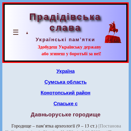
Прадідівська
слава
☰
Українські пам’ятки
Здобудеш Українську державу
або згинеш у боротьбі за неї!
Україна
Сумська область
Конотопський район
Спаське с
Давньоруське городище
Городище – пам’ятка археології (9 – 13 ст.)
[Постанова