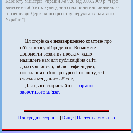
Кабінету міністрів України № 928 від 3.09.2009 р. “Про
занесення об’єктів культурної спадщини національного
значення до Державного реєстру нерухомих пам’яток
України”]
.
незавершеною статтею
Ця сторінка є
про
об’єкт класу «Городище». Ви можете
допомогти розвитку проекту, якщо
надішлете нам для публікації на сайті
додаткові описи, бібліографічні дані,
посилання на інші ресурси Інтернету, які
стосуються даного об’єкту.
Для цього скористайтесь
формою
зворотнього зв’язку
.
Попередня сторінка
|
Вище
|
Наступна сторінка