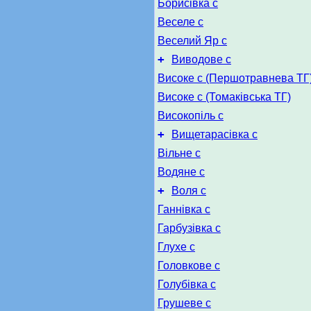
Борисівка с
Веселе с
Веселий Яр с
+
Виводове с
Високе с (Першотравнева ТГ
Високе с (Томаківська ТГ)
Високопіль с
+
Вищетарасівка с
Вільне с
Водяне с
+
Воля с
Ганнівка с
Гарбузівка с
Глухе с
Головкове с
Голубівка с
Грушеве с