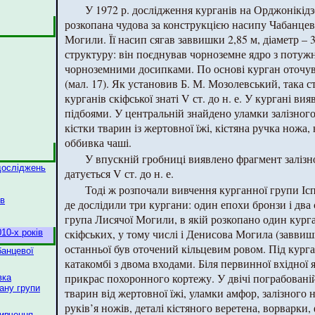
У 1972 р. дослідження курганів на Орджонікідз
розкопана чудова за конструкцією насипу Чабанце
Могили. Її насип сягав заввишки 2,85 м, діаметр – 
структуру: він поєднував чорноземне ядро з поту
чорноземними досипками. По основі курган оточува
(мал. 17). Як установив Б. М. Мозолевський, така с
курганів скіфської знаті V ст. до н. е. У кургані ви
підбоями. У центральній знайдено уламки залізног
кістки тварин із жертовної їжі, кістяна ручка ножа,
оббивка чаші.
У впускній гробниці виявлено фрагмент залізн
досліджень
датується V ст. до н. е.
Тоді ж розпочали вивчення курганної групи Ісп
ів
де дослідили три кургани: один епохи бронзи і два
група Лисячої Могили, в якій розкопано один курга
скіфських, у тому числі і Денисова Могила (заввишк
10-х років
останньої був оточений кільцевим ровом. Під кург
банцевої
катакомбі з двома входами. Біля первинної вхідної
прикрас похоронного кортежу. У двічі пограбовані
вка
гану групи
тварин від жертовної їжі, уламки амфор, залізного 
руків’я ножів, деталі кістяного веретена, ворварки,
вивчення