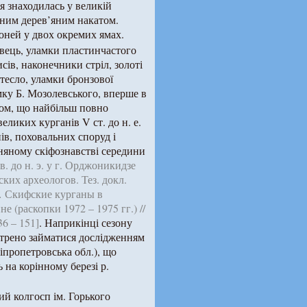
я знаходилась у великій
жним дерев’яним накатом.
оней у двох окремих ямах.
вець, уламки пластинчастого
сів, наконечники стріл, золоті
 тесло, уламки бронзової
мку Б. Мозолевського, вперше в
дом, що найбільш повно
великих курганів V ст. до н. е.
ів, поховальних споруд і
зняному скіфознавстві середини
 до н. э. у г. Орджоникидзе
их археологов. Тез. докл.
.
Скифские курганы в
 (раскопки 1972 – 1975 гг.) //
36 – 151]
. Наприкінці сезону
кстрено займатися дослідженням
іпропетровська обл.), що
на корінному березі р.
ий колгосп ім. Горького