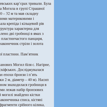
евських кар’єрах тривали. Була
ва Могила в групі Страшної
30 – 32 м та мав складну
жними материковими і
ла крепіда і кільцевий рів
труктура характерна для
явлено дві гробниці в ямах з
о пластинчастого панциря,
 наконечник стріли і золота
ої пластини. Пам’ятник
анових Могил біля с. Нагірне,
 скіфських. Досліджувалася
н епохи бронзи і п’ять
и 2 м, діаметр – 40 м). Насип
аном знаходилася гробниця в
 ями лежав набір бронзових
й могилі знайдено кістки
наконечника списа, кістяні
 фрагменти срібного кілика,