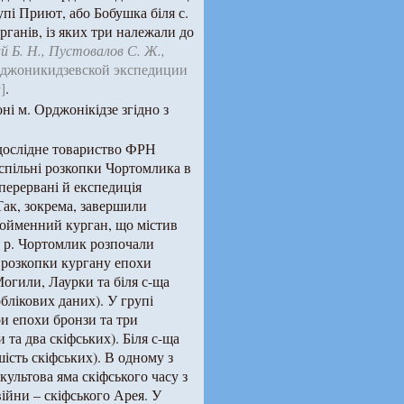
рупі Приют, або Бобушка біля с.
рганів, із яких три належали до
й Б. Н., Пустовалов С. Ж.,
рджоникидзевской экспедиции
]
.
ні м. Орджонікідзе згідно з
-дослідне товариство ФРН
 спільні розкопки Чортомлика в
 перервані й експедиція
Так, зокрема, завершили
нойменний курган, що містив
ю р. Чортомлик розпочали
и розкопки кургану епохи
Могили, Лаурки та біля с-ща
облікових даних). У групі
ри епохи бронзи та три
 та два скіфських). Біля с-ща
шість скіфських). В одному з
ультова яма скіфського часу з
війни – скіфського Арея. У