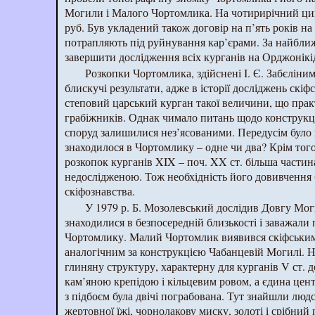
Могили і Малого Чортомлика. На чотирирічний цик
руб. Був укладений також договір на п’ять років на
потрапляють під руйнування кар’єрами. За найближ
завершити дослідження всіх курганів на Орджонікі
Розкопки Чортомлика, здійснені І. Є. Забєліним
блискучі результати, адже в історії досліджень скі
степовий царський курган такої величини, що прак
грабіжників. Однак чимало питань щодо конструкці
споруд залишилися нез’ясованими. Передусім було 
знаходилося в Чортомлику – одне чи два? Крім тог
розкопок курганів XIX – поч. XX ст. більша части
недослідженою. Тож необхідність його довивчення 
скіфознавства.
У 1979 р. Б. Мозолевський дослідив Довгу Мо
знаходилися в безпосередній близькості і заважали
Чортомлику. Малий Чортомлик виявився скіфським к
аналогічним за конструкцією Чабанцевій Могилі. 
глиняну структуру, характерну для курганів V ст. до
кам’яною крепідою і кільцевим ровом, а єдина цент
з підбоєм була двічі пограбована. Тут знайшли людсь
жертовної їжі, чорнолакову миску, золоті і срібний 