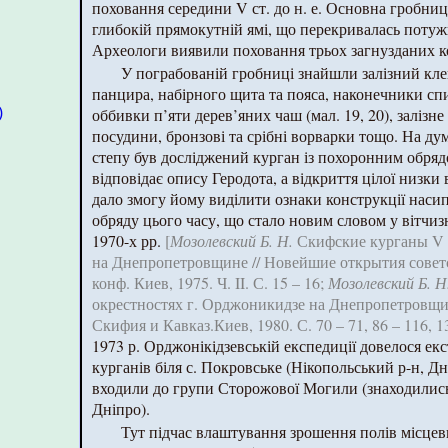
поховання середини V ст. до н. е. Основна гробниц
глибокій прямокутній ямі, що перекривалась поту
Археологи виявили поховання трьох загнузданих к
У пограбованій гробниці знайшли залізний кле
панцира, набірного щита та пояса, наконечники спи
)
оббивки п’яти дерев’яних чаш (мал. 19, 20), залізне
посудини, бронзові та срібні ворварки тощо. На ду
степу був досліджений курган із похоронним обря
відповідає опису Геродота, а відкриття цілої низки 
дало змогу йому виділити ознаки конструкції насип
обряду цього часу, що стало новим словом у вітчи
1970-х рр.
[
Мозолевский Б. Н.
Скифские курганы V в.
на Днепропетровщине // Новейшие открытия советск
конф. Киев, 1975. Ч. II. С. 15 – 16;
Мозолевский Б. Н
окрестностях г. Орджоникидзе на Днепропетровщине
Скифия и Кавказ.Киев, 1980. С. 70 – 71, 86 – 116, 1
1973 р. Орджонікідзевській експедиції довелося е
курганів біля с. Покровське (Нікопольський р-н, Дн
входили до групи Сторожової Могили (знаходились 
Дніпро).
Тут підчас влаштування зрошення полів місцев