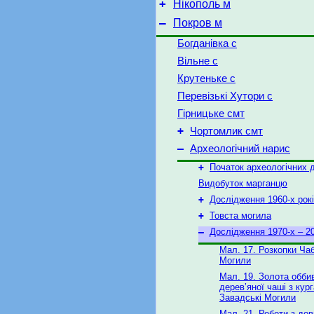
+
Нікополь м
–
Покров м
Богданівка с
Вільне с
Крутеньке с
Перевізькі Хутори с
Гірницьке смт
+
Чортомлик смт
–
Археологічний нарис
+
Початок археологічних 
Видобуток марганцю
+
Дослідження 1960-х рок
+
Товста могила
–
Дослідження 1970-х – 20
Мал. 17. Розкопки Ча
Могили
Мал. 19. Золота обби
дерев’яної чаші з кур
Завадські Могили
Мал. 21. Роботи з до