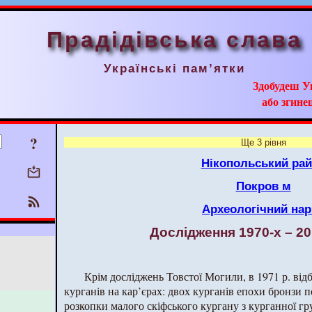
Прадідівська слава
Українські пам’ятки
Здобудеш У
або згинеш
?
Ще 3 рівня
Нікопольський ра
Покров м
Археологічний нар
Дослідження 1970-х – 20
Крім досліджень Товстої Могили, в 1971 р. від
курганів на кар’єрах: двох курганів епохи бронзи п
розкопки малого скіфського кургану з курганної гру