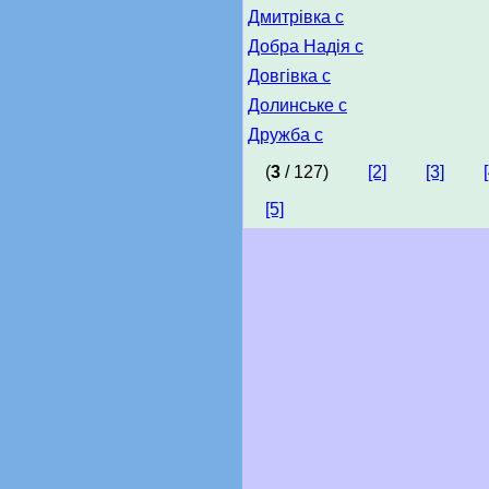
Дмитрівка с
Добра Надія с
Довгівка с
Долинське с
Дружба с
(
3
/ 127)
[2]
[3]
[5]