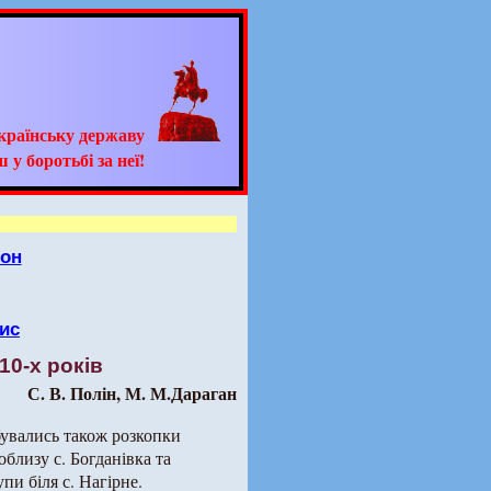
країнську державу
 у боротьбі за неї!
йон
ис
10-х років
С. В. Полін, М. М.Дараган
бувались також розкопки
облизу с. Богданівка та
пи біля с. Нагірне.