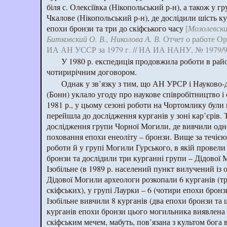
біля с. Олексіївка (Нікопольський р-н), а також у г
Чкалове (Нікопольський р-н), де дослідили шість ку
епохи бронзи та три до скіфського часу
[
Мозолевски
Битковский О. В., Николова А. В.
Отчет о работе О
ИА АН УССР за 1979 г. // НА ИА НАНУ, № 1979/9
У 1980 р. експедиція продовжила роботи в райо
чотирирічним договором.
Однак у зв’язку з тим, що АН УРСР і Науково
(Бонн) уклало угоду про наукове співробітництво і
1981 р., у цьому сезоні роботи на Чортомлику були
перейшла до дослідження курганів у зоні кар’єрів. 
дослідження групи Чорної Могили, де вивчили од
поховання епохи енеоліту – бронзи. Вище за течіє
роботи й у групі Могили Гурського, в якій провел
бронзи та дослідили три курганні групи – Дідової 
Ізобільне (в 1989 р. населений пункт вилучений із 
Дідової Могили археологи розкопали 6 курганів (т
скіфських), у групі Лаурки – 6 (чотири епохи бронзи
Ізобільне вивчили 8 курганів (два епохи бронзи та 
курганів епохи бронзи цього могильника виявлена к
скіфським мечем, мабуть, пов’язана з культом бога 