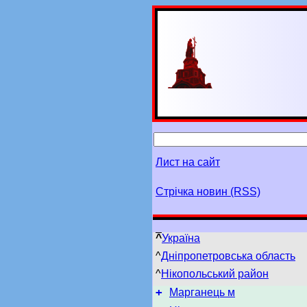
Лист на сайт
Стрічка новин (RSS)
^
Україна
^
Дніпропетровська область
^
Нікопольський район
+
Марганець м