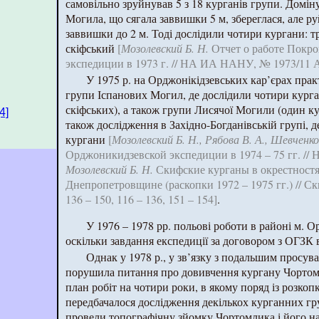
самовільно зруйнував 5 з 18 курганів групи. Домі
Могила, що сягала заввишки 5 м, збереглася, але р
заввишки до 2 м. Тоді дослідили чотири кургани: т
скіфський
[
Мозолевский Б. Н.
Отчет о работе Покро
экспедиции в 1973 г. // НА ИА НАНУ, № 1973/11 
У 1975 р. на Орджонікідзевських кар’єрах пра
групи Іспанових Могил, де дослідили чотири курга
скіфських), а також групи Лисячої Могили (один к
[4]
також дослідження в Західно-Богданівській групі, де
кургани
[
Мозолевский Б. Н., Рябова В. А., Шевченко
Орджоникидзевской экспедиции в 1974 – 75 гг. /
Мозолевский Б. Н.
Скифские курганы в окрестностя
Днепропетровщине (раскопки 1972 – 1975 гг.) // Ск
136 – 150, 116 – 136, 151 – 154]
.
У 1976 – 1978 рр. польові роботи в районі м. 
оскільки завдання експедиції за договором з ОГЗК в
Однак у 1978 р., у зв’язку з подальшим просув
порушила питання про довивчення кургану Чортомл
план робіт на чотири роки, в якому поряд із розко
передбачалося дослідження декількох курганних гр
провели топографічну зйомку Чортомлика і його н