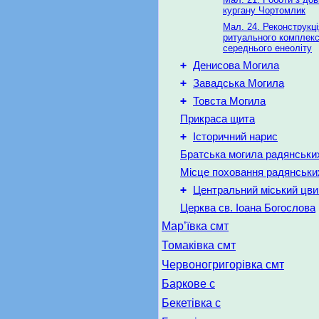
кургану Чортомлик
Мал. 24. Реконструкці
ритуального комплекс
середнього енеоліту
+
Денисова Могила
+
Завадська Могила
+
Товста Могила
Прикраса щита
+
Історичний нарис
Братська могила радянських 
Місце поховання радянських
+
Центральний міський цви
Церква св. Іоана Богослова
Мар’ївка смт
Томаківка смт
Червоногригорівка смт
Баркове с
Бекетівка с