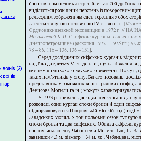
бронзові наконечники стріл, близько 200 дрібних зо
виділяється розкішний перстень із поворотним щитк
я
рельєфним зображенням сцен терзання з обох сторін
у епохи
датується другою половиною IV ст. до н. е.
[
Мозоле
Орджоникидзевской экспедиции в 1972 г. // НА И
Мозолевский Б. Н.
Скифские курганы в окрестностя
Днепропетровщине (раскопки 1972 – 1975 гг.) // Ск
78 – 86, 116 – 136, 136 – 151]
.
Серед досліджених скіфських курганів відкрито
надійно датуються V ст. до н. е., що на ті часи для 
воїнів (2)
явищем виняткового наукового значення. По суті, ц
таких пам’ятників у степу. Багато поховань, дослі
 воїнів
представникам заможних верств рядових скіфів, а д
нтар
Денисова Могили та ін.) можуть характеризуватись
У 1973 р. тривали дослідження курганів у груп
розкопані один курган епохи бронзи й один скіфськ
підпорядковується Покровській міській раді) тоді 
Завадських Могил. У той польовий сезон тут було д
епохи бронзи та два скіфських. Обидва скіфські к
насипу, аналогічну Чабанцевій Могилі. Так, 1-а За
заввишки 4,3 м, діаметр – 34 м, як і Чабанцева, мі