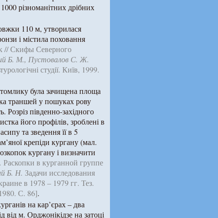
д 1000 різноманітних дрібних
овжки 110 м, утворилася
ронзи і містила поховання
 // Скифы Северного
й Б. М., Пустовалов С. Ж.
рологічні студії. Київ, 1999.
ортомлику була зачищена площа
ка траншей у пошуках рову
ь. Розріз південно-західного
чистка його профілів, зроблені в
сипу та зведення її в 5
м’яної крепіди кургану (мал.
озкопок кургану і визначити
.
Раскопки в курганной группе
й Б. Н.
Задачи исследования
аине в 1978 – 1979 гг. Тез.
980. С. 86]
.
урганів на кар’єрах – два
д від м. Орджонікідзе на затоці