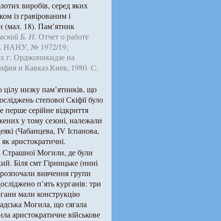
лотих виробів, серед яких
ом із гравірованим і
 (мал. 18). Пам’ятник
вский Б. Н.
Отчет о работе
А НАНУ, № 1972/19;
х г. Орджоникидзе на
ифия и Кавказ.Киев, 1980. С.
 цілу низку пам’ятників, що
досліджень степової Скіфії було
е перше серійне відкриття
джених у тому сезоні, належали
еякі (Чабанцева, IV Іспанова,
 як аристократичні.
і Страшної Могили, де були
ий. Біля смт Гірницьке (нині
ж розпочали вивчення групи
осліджено п’ять курганів: три
ургани мали конструкцію
вадська Могила, що сягала
стила аристократичне військове