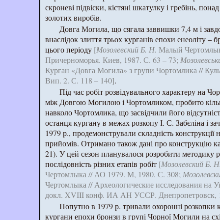
скроневі підвіски, кістяні шкатулку і гребінь, пона
золотих виробів.
Довга Могила, що сягала заввишки 7,4 м і завд
внаслідок злиття трьох курганів епохи енеоліту – б
цього періоду
[
Мозолевский Б. Н.
Малый Чертомлык
Причерноморья. Киев, 1987. С. 63 – 73;
Мозолевськи
Курган «Довга Могила» з групи Чортомлика // Культу
Вип. 2. С. 118 – 140]
.
Під час робіт розвідувального характеру на Ч
між Довгою Могилою і Чортомликом, пробито кіль
навколо Чортомлика, що засвідчили його відсутніст
останця кургану в межах розкопу І. Є. Забєліна і за
1979 р., продемонстрували складність конструкції на
прийомів. Отримано також дані про конструкцію ка
21). У цей сезон планувалося розробити методику р
послідовність різних етапів робіт
[
Мозолевский Б. Н
Чертомлыка // АО 1979. М, 1980. С. 308;
Мозолевски
Чертомлыка // Археологические исследования на Укр
докл. XVIII конф. ИА АН УССР. Днепропетровск, 1
Попутно в 1979 р. тривали охоронні розкопки к
кургани епохи бронзи в групі Чорної Могили на схі