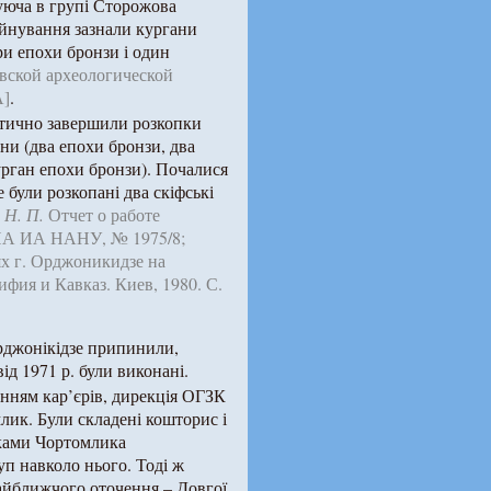
нуюча в групі Сторожова
уйнування зазнали кургани
ри епохи бронзи і один
вской археологической
А]
.
ктично завершили розкопки
ни (два епохи бронзи, два
урган епохи бронзи). Почалися
 були розкопані два скіфські
 Н. П.
Отчет о работе
/ НА ИА НАНУ, № 1975/8;
х г. Орджоникидзе на
ифия и Кавказ. Киев, 1980. С.
Орджонікідзе припинили,
ід 1971 р. були виконані.
анням кар’єрів, дирекція ОГЗК
ик. Були складені кошторис і
пками Чортомлика
уп навколо нього. Тоді ж
айближчого оточення – Довгої