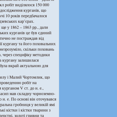
л робіт виділялося 150 000
 дослідження курганів, що
чі 10 років передбачалося
дзевських кар’єрах.
 ще у 1862 – 1863 рр., дали
фських курганів це був єдиний
тично не постраждав від
ї кургану та його поховальних
незрозуміло, скільки поховань
о, через специфіку методики
на кургану залишилася
була вкрай актуальною для
гилу і Малий Чортомлик, що
 проведенню робіт на
урганом V ст. до н. е.,
Насип мав складну чорноземно-
 н. е. По основі він оточувався
ральна гробниця у великій ямі
кі кістки і кістки тварини з
перстні, золоті гривни та