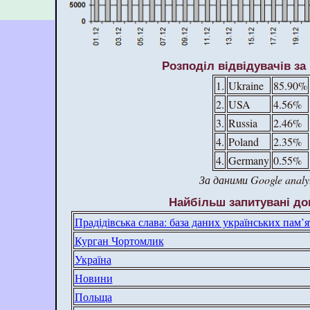
Розподіл відвідувачів за
1.
Ukraine
85.90%
2.
USA
4.56%
3.
Russia
2.46%
4.
Poland
2.35%
4.
Germany
0.55%
За даними Google analyt
Найбільш запитувані до
Прадідівська слава: база даних українських пам’я
Курган Чортомлик
Україна
Новини
Польща