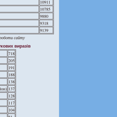
10911
10785
9880
9318
9139
 роботи сайту
кових виразів
718
205
191
188
138
йон)
137
128
117
104
81