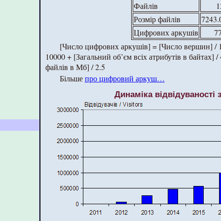
Файлів
1
Розмір файлів
7243.
Цифрових аркушів
7
[Число цифрових аркушів] = [Число вершин] / 1
10000 + [Загальний об’єм всіх атрибутів в байтах] /
файлів в Мб] / 2.5
Більше
про цифровий аркуш…
Динаміка відвідуваності 