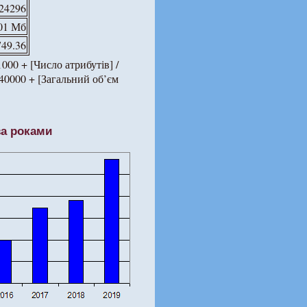
24296
01 Мб
749.36
000 + [Число атрибутів] /
 40000 + [Загальний об’єм
за роками