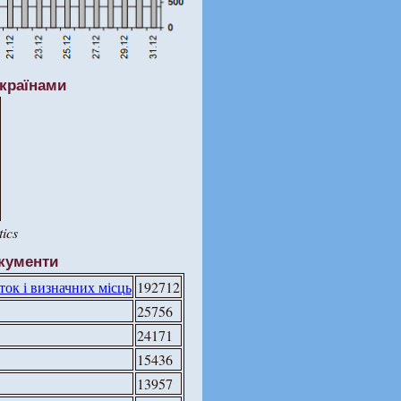
 країнами
ics
кументи
ток і визначних місць
192712
25756
24171
15436
13957