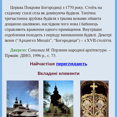
Церква Покрови Богородиці з 1770 року. Стоїть на
східному схилі села як домінуюча будівля. Типічна
тричастинна зрубова будівля з трьома вежами обшита
дощаною шалівкою, наслідком чого нова і бабинець
справляють враження одного приміщення. Внутрішнє
оздоблення походить з періоду виникнення будівлі. Декотрі
ікони (“Архангел Михаїл”, “Богородиця”) – з XVII століття.
Джерело
:
Сополига М.
Перлини народної архітектури. –
Пряшів: ДІНО, 1996 р., с. 73.
Найчастіше
переглядають
Вкладені елементи