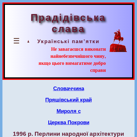
Прадідівська
слава
☰
Українські пам’ятки
Не завагаєшся виконати
найнебезпечнішого чину,
якщо цього вимагатиме добро
справи
Словаччина
Пряшівський край
Мироля с
Церква Покрови
1996 р. Перлини народної архітектури