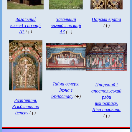
Загальний
Загальний
Царські врата
вигляд з позиції
вигляд з позиції
(+)
А2
(+)
А3
(+)
Тайна вечеря.
Пророчий і
Ікона з
апостольський
іконостасу
(+)
ряди
Розп’яття.
іконостасу.
Різьблення по
Ліва половина
дереву
(+)
(+)