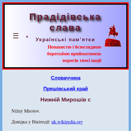
Прадідівська
слава
☰
Українські пам’ятки
Ненавистю і безоглядною
боротьбою прийматимеш
ворогів твоєї нації
Словаччина
Пряшівський край
Нижній Мирошів с
Nižný Mirošov.
Довідка у Вікіпедії:
uk.wikipedia.org