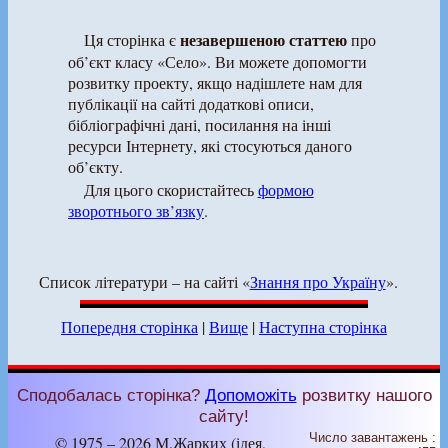
незавершеною статтею
Ця сторінка є
про
об’єкт класу «Село». Ви можете допомогти
розвитку проекту, якщо надішлете нам для
публікації на сайті додаткові описи,
бібліографічні дані, посилання на інші
ресурси Інтернету, які стосуються даного
об’єкту.
Для цього скористайтесь
формою
зворотнього зв’язку
.
Список літератури – на сайті «
Знання про Україну
».
Попередня сторінка
|
Вище
|
Наступна сторінка
Сподобалась сторінка?
Допоможіть
розвитку нашого
сайту!
Число завантажень :
© 1975 – 2026 М.Жарких (ідея,