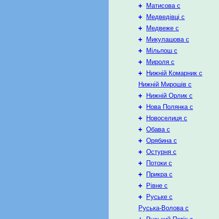
+
Матисова с
+
Медведівці с
+
Медвеже с
+
Микулашова с
+
Мільпош с
+
Мироля с
+
Нижній Комарник с
Нижній Мирошів с
+
Нижній Орлик с
+
Нова Полянка с
+
Новоселиця с
+
Обава с
+
Орябина с
+
Остурня с
+
Потоки с
+
Прикра с
+
Рівне с
+
Руське с
Руська-Волова с