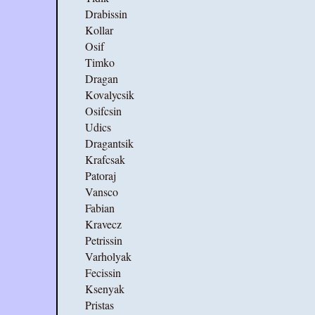
Drabissin
Kollar
Osif
Timko
Dragan
Kovalycsik
Osifcsin
Udics
Dragantsik
Krafcsak
Patoraj
Vansco
Fabian
Kravecz
Petrissin
Varholyak
Fecissin
Ksenyak
Pristas