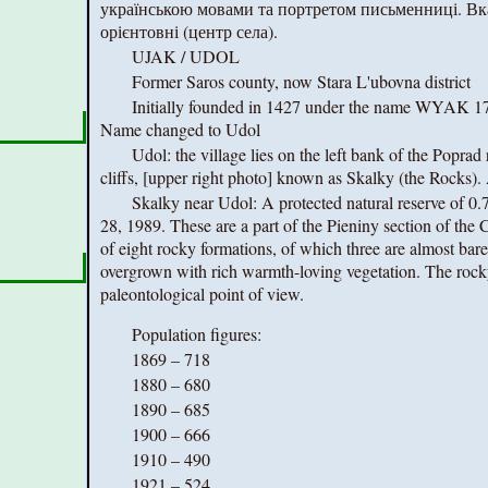
українською мовами та портретом письменниці. Вк
орієнтовні (центр села).
UJAK / UDOL
Former Saros county, now Stara L'ubovna district
Initially founded in 1427 under the name WYAK 
Name changed to Udol
Udol: the village lies on the left bank of the Poprad 
cliffs, [upper right photo] known as Skalky (the Rocks)
Skalky near Udol: A protected natural reserve of 0.
28, 1989. These are a part of the Pieniny section of th
of eight rocky formations, of which three are almost bar
overgrown with rich warmth-loving vegetation. The rocky 
paleontological point of view.
Population figures:
1869 – 718
1880 – 680
1890 – 685
1900 – 666
1910 – 490
1921 – 524