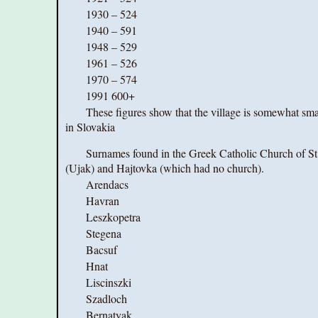
1930 – 524
1940 – 591
1948 – 529
1961 – 526
1970 – 574
1991 600+
These figures show that the village is somewhat smal
in Slovakia
Surnames found in the Greek Catholic Church of St. 
(Ujak) and Hajtovka (which had no church).
Arendacs
Havran
Leszkopetra
Stegena
Bacsuf
Hnat
Liscinszki
Szadloch
Bernatyak