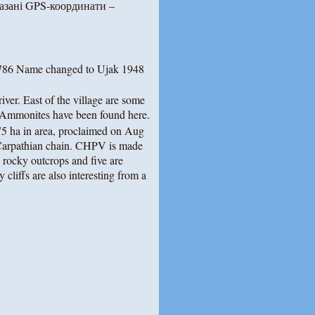
азані GPS-координати –
1786 Name changed to Ujak 1948
river. East of the village are some
. Ammonites have been found here.
75 ha in area, proclaimed on Aug
e Carpathian chain. CHPV is made
e rocky outcrops and five are
cliffs are also interesting from a