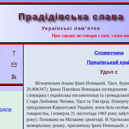
Прадідівська слава
Українські пам’ятки
Про справу не говори з тим, з ким мо
?
Словаччина
Пряшівський кра
Удол с
Меморіальна дошка Ірині Невицькій
, Удол, буд
20.806367). Ірина Павлівна Невицька (псевдоними
словацька і українська письменниця та громадський
Стара Любовня, Чичава, Удол та Ужгород. Поверну
придушення Карпатської України, вона була позбав
поділи
товариства, і померла 21 листопада 1965 року забу
року). Похована на Міському цвинтарі. В Удольсько
меморіальну дошку, присвячену Ірині Невицькій, з