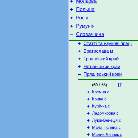
+
Молдова
+
Польща
+
Росія
+
Румунія
–
Словаччина
+
Статті та наукові праці
+
Братислава м
+
Трнавський край
+
Нітранський край
–
Пряшівський край
(
60
/ 66)
[1]
+
Кремна с
+
Криве с
+
Курімка с
+
Ладомирова с
+
Луків-Венеція с
+
Мала Поляна с
+
Малий Липник с