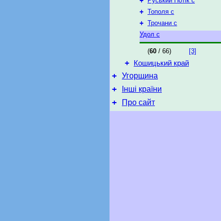
+
Руський Потік с
+
Тополя с
+
Трочани с
Удол с
(
60
/ 66)
[3]
+
Кошицький край
+
Угорщина
+
Інші країни
+
Про сайт