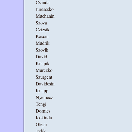
Csanda
Jurescsko
Muchanin
Szova
Czizsik
Kascin
Mudrik
Szovik
David
Knapik
Murczko
Szurgent
Davidcsin
Knapp
Nyemecz
Tengi
Dornics
Kokinda
Olejar
Tidik