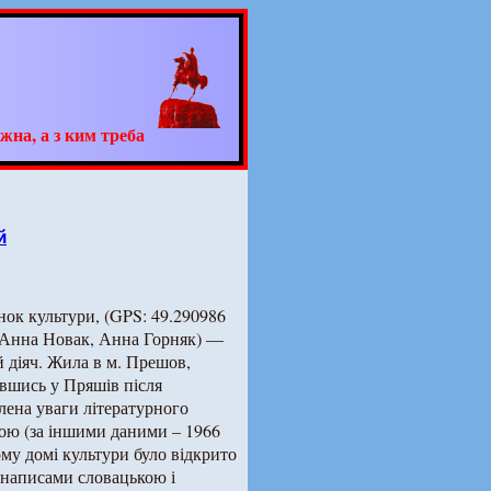
жна, а з ким треба
й
инок культури, (GPS: 49.290986
 Анна Новак, Анна Горняк) —
 діяч. Жила в м. Прешов,
вшись у Пряшів після
лена уваги літературного
тою (за іншими даними – 1966
му домі культури було відкрито
 написами словацькою і