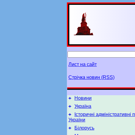
Лист на сайт
Стрічка новин (RSS)
+
Новини
+
Україна
+
Історичні адміністративні 
України
+
Білорусь