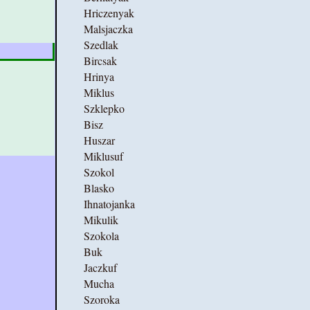
Hriczenyak
Malsjaczka
Szedlak
Bircsak
Hrinya
Miklus
Szklepko
Bisz
Huszar
Miklusuf
Szokol
Blasko
Ihnatojanka
Mikulik
Szokola
Buk
Jaczkuf
Mucha
Szoroka