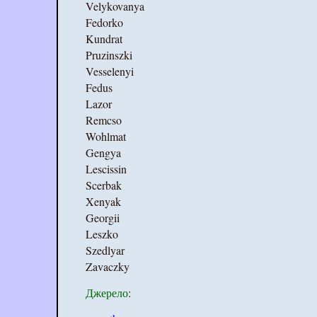
Velykovanya
Fedorko
Kundrat
Pruzinszki
Vesselenyi
Fedus
Lazor
Remcso
Wohlmat
Gengya
Lescissin
Scerbak
Xenyak
Georgii
Leszko
Szedlyar
Zavaczky
Джерело
: