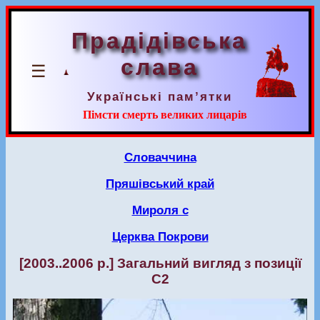
Прадідівська
слава
☰
Українські пам’ятки
Пімсти смерть великих лицарів
Словаччина
Пряшівський край
Мироля с
Церква Покрови
[2003..2006 р.] Загальний вигляд з позиції
С2