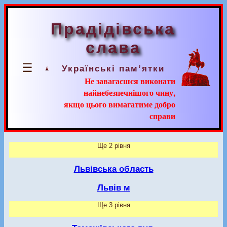
Прадідівська
слава
☰
Українські пам’ятки
Не завагаєшся виконати
найнебезпечнішого чину,
якщо цього вимагатиме добро
справи
Ще 2 рівня
Львівська область
Львів м
Ще 3 рівня