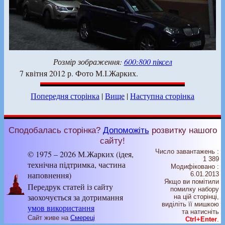
Розмір зображення:
600:800 піксел
7 квітня 2012 р. Фото М.І.Жарких.
Попередня сторінка
|
Вище
|
Наступна сторінка
Сподобалась сторінка?
Допоможіть
розвитку нашого
сайту!
Число завантажень :
© 1975 – 2026 М.Жарких (ідея,
1 389
технічна підтримка, частина
Модифіковано :
наповнення)
6.01.2013
Якщо ви помітили
Передрук статей із сайту
помилку набору
заохочується за дотримання
на цiй сторiнцi,
видiлiть її мишкою
умов використання
та натисніть
Сайт живе на
Смереці
Ctrl+Enter
.