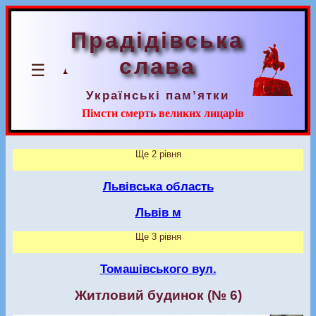
Прадідівська
слава
☰
Українські пам’ятки
Пімсти смерть великих лицарів
Ще 2 рівня
Львівська область
Львів м
Ще 3 рівня
Томашівського вул.
Житловий будинок (№ 6)