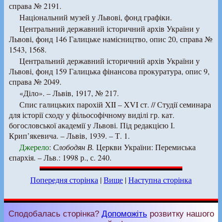
справа № 2191.
Національний музей у Львові, фонд графіки.
Центральний державний історичний архів України у
Львові, фонд 146 Галицьке намісництво, опис 20, справа №
1543, 1568.
Центральний державний історичний архів України у
Львові, фонд 159 Галицька фінансова прокуратура, опис 9,
справа № 2049.
«Діло». – Львів, 1917, № 217.
Спис галицьких парохій XII – XVI ст. // Студії семинара
для історії сходу у фільософічному виділі гр. кат.
богословської академії у Львові. Під редакцією І.
Крип’якевича. – Львів, 1939. – Т. 1.
Джерело
:
Слободян В.
Церкви України: Перемиська
єпархія. – Льв.: 1998 р., с. 240.
Попередня сторінка
|
Вище
|
Наступна сторінка
Сподобалась сторінка?
Допоможіть
розвитку нашого