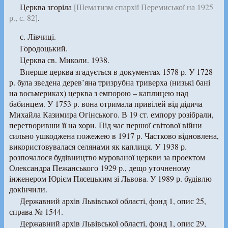
Церква згоріла
[Шематизм єпархії Перемиської на 1925
р., с. 82]
.
с. Лівчиці.
Городоцький.
Церква св. Миколи. 1938.
Вперше церква згадується в документах 1578 р. У 1728
р. була зведена дерев’яна тризрубна триверха (низькі бані
на восьмериках) церква з емпорою – каплицею над
бабинцем. У 1753 р. вона отримала привілей від дідича
Михайла Казимира Огінського. В 19 ст. емпору розібрали,
перетворивши її на хори. Під час першої світової війни
сильно ушкоджена пожежею в 1917 р. Частково відновлена,
використовувалася селянами як каплиця. У 1938 р.
розпочалося будівництво мурованої церкви за проектом
Олександра Пежанського 1929 p., дещо уточненому
інженером Юрієм Пясецьким зі Львова. У 1989 р. будівлю
докінчили.
Державний архів Львівської області, фонд 1, опис 25,
справа № 1544.
Державний архів Львівської області, фонд 1, опис 29,