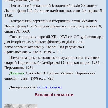
Центральний державний історичний архів України у
Львові, фонд 146 Галицьке намісництво, опис 20, справа №
1250.
Центральний державний історичний архів України у
Львові, фонд 159 Галицька фінансова прокуратура, опис 9,
справа № 1660.
Спис галицьких парохій XII – XVI ст. // Студії семинара
для історії сходу у фільософічному виділі гр. кат.
богословської академії у Львові. Під редакцією І.
Крип’якевича. – Львів, 1939. – Т. 1.
Шематизм греко-католицького духовеньства злучених
єпархій Перемиської, Самбірської і Сяніцької на р.Б. 1934. –
Перемишль, 1934.
Джерело
:
Слободян В.
Церкви України: Перемиська
єпархія. – Льв.: 1998 р., с. 725.
Довідка на сайті
decerkva.org.ua
Вкладені елементи