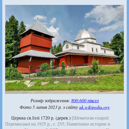
Розмір зображення:
800:600 піксел
Фото 5 липня 2023 р. з сайту
uk.wikipedia.org
Церква св.Іллі 1720 р. (дерев.)
[Шематизм єпархії
Перемиської на 1925 р., с. 255; Памятники истории и