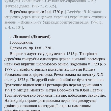
культуры Украинской ССР: каталог-справочник. – К.:
Наукова думка, 1987 г., с. 325]
.
Дерев’яна церква св.Іллі 1720 р.
[
Слободян В.
Каталог
існуючих дерев'яних церков України і українських етнічних
земель. – Вісник ін-ту Укрзахідпроектреставрація, 1996 р.,
т. 4, с. 104]
.
с. Лісновичі (Лісневичі).
Городоцький.
Церква св. пр. Іллі. 1720.
Вперше згадується у документах 1515 р. Теперішня
дерев’яна тризрубна одноверха церква, низький восьмерик
нави якої вкритий шоломовою банею, збудована у 1720 р. У
1777 р. парафія отримала привілей від Ігнатія Кіліяна
Розвадовського, дідича села. Ремонтована на початку ХІХ
ст. та у 1875 р. По другій світовій війні не була зачиненою.
Ґрунтовне відновлення і реставрацію церкви здійснили у
1991 р. місцеві майстри Петро Ворожбит та Юрій Лаврик.
Тоді перебудовано бабинець і вівтар, добудовано захристію.
На захід від церкви розташована дерев’яна двоярусна
дзвіниця стовпової конструкції, вкрита наметовим
пірамідальним дахом.