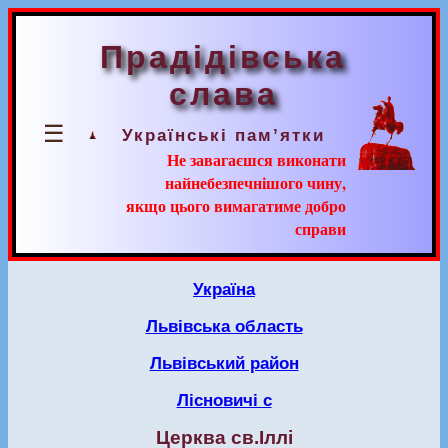
Прадідівська
слава
☰
Українські пам’ятки
Не завагаєшся виконати
найнебезпечнішого чину,
якщо цього вимагатиме добро
справи
Україна
Львівська область
Львівський район
Лісновичі с
Церква св.Іллі