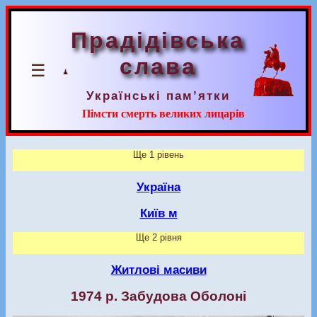
Прадідівська
слава
☰
Українські пам’ятки
Пімсти смерть великих лицарів
Ще 1 рівень
Україна
Київ м
Ще 2 рівня
Житлові масиви
1974 р. Забудова Оболоні