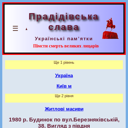
Прадідівська
слава
☰
Українські пам’ятки
Пімсти смерть великих лицарів
Ще 1 рівень
Україна
Київ м
Ще 2 рівня
Житлові масиви
1980 р. Будинок по вул.Березняківській,
38. Вигляд з півдня