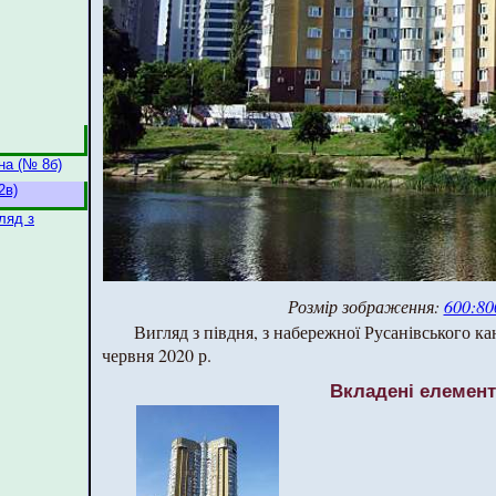
на (№ 8б)
2в)
ляд з
Розмір зображення:
600:80
Вигляд з півдня, з набережної Русанівського ка
червня 2020 р.
Вкладені елемен