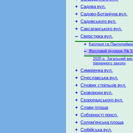
+
Садова вул.
+
Садово-Ботанічна вул.
+
Садовського вул.
+
Саксаганського вул.
–
Сверстюка вул.
+
Каплиця св.Пантелеймо
–
Житловий будинок (№ 5
2020 р. Загальний виг
південного заходу
+
Симиренка вул.
+
Січеславська вул.
+
Січових стрільців вул.
+
Сковороди вул.
+
Скоропадського вул.
+
Слави площа
+
Соборності просп.
+
Солом’янська площа
+
Софійська вул.