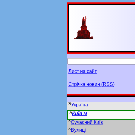
Лист на сайт
Стрічка новин (RSS)
^
Україна
^
Київ м
^
Сучасний Київ
^
Вулиці