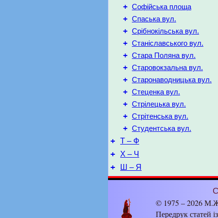
+
Софійська площа
+
Спаська вул.
+
Срібнокільська вул.
+
Станіславського вул.
+
Стара Поляна вул.
+
Старовокзальна вул.
+
Старонаводницька вул.
+
Стеценка вул.
+
Стрілецька вул.
+
Стрітенська вул.
+
Студентська вул.
+
Т – Ф
+
Х – Ч
+
Ш – Я
С
© 1975 – 2026 М.Ж
Передрук статей і