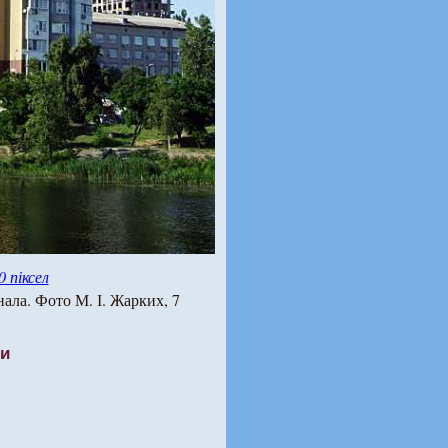
0 піксел
нала. Фото М. І. Жарких, 7
ти