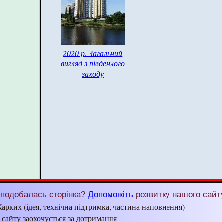
2020 р. Загальний
вигляд з південного
заходу
подобалась сторінка?
Допоможіть
розвитку нашого сайт
арких (ідея, технічна підтримка, частина наповнення)
з сайту заохочується за дотримання