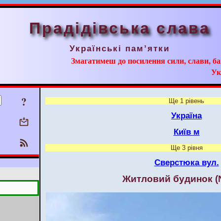
Прадідівська слава
Українські пам’ятки
Змагатимеш до посилення сили, слави, ба
Ук
?
Ще 1 рівень
Україна
Київ м
Ще 3 рівня
Сверстюка вул.
Житловий будинок (