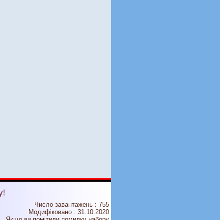
у!
Число завантажень : 755
Модифіковано :
31.10.2020
Якщо ви помітили помилку набору