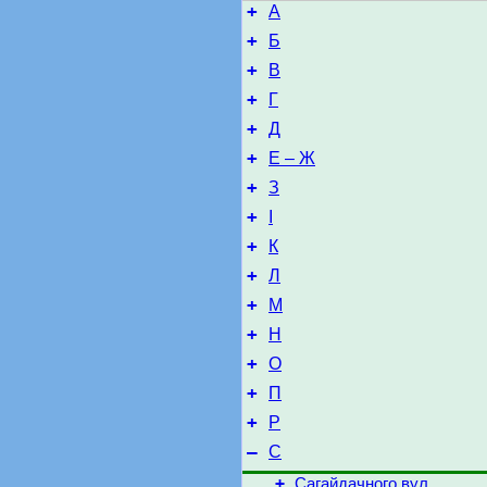
+
А
+
Б
+
В
+
Г
+
Д
+
Е – Ж
+
З
+
І
+
К
+
Л
+
М
+
Н
+
О
+
П
+
Р
–
С
+
Сагайдачного вул.