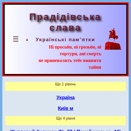
Прадідівська
слава
☰
Українські пам’ятки
Ні просьби, ні грозьби, ні
тортури, ані смерть
не приневолять тебе виявити
тайни
Ще 1 рівень
Україна
Київ м
Ще 4 рівня