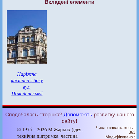
Вкладені елементи
Наріжна
частина з боку
вул.
Почайнинської
Сподобалась сторінка?
Допоможіть
розвитку нашого
сайту!
Число завантажень :
© 1975 – 2026 М.Жарких (ідея,
363
технічна підтримка, частина
Модифіковано :