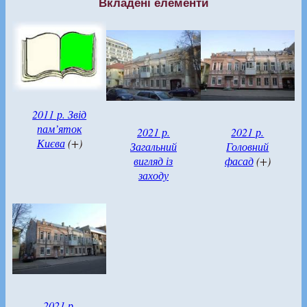
Вкладені елементи
2011 р. Звід
пам’яток
2021 р.
2021 р.
Києва
(+)
Загальний
Головний
вигляд із
фасад
(+)
заходу
2021 р.