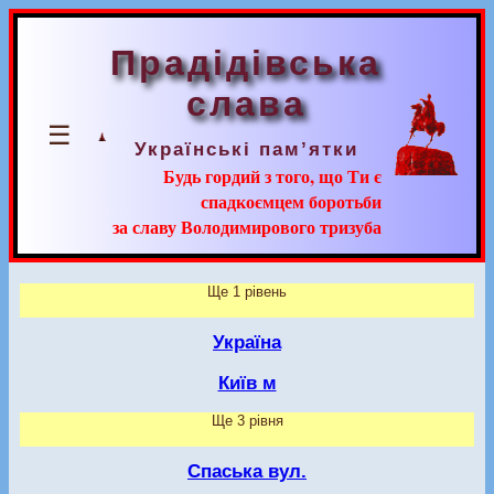
Прадідівська
слава
☰
Українські пам’ятки
Будь гордий з того, що Ти є
спадкоємцем боротьби
за славу Володимирового тризуба
Ще 1 рівень
Україна
Київ м
Ще 3 рівня
Спаська вул.