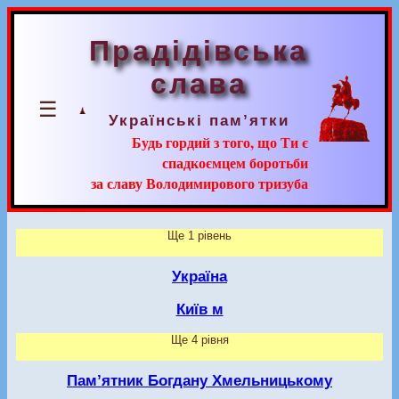
Прадідівська
слава
☰
Українські пам’ятки
Будь гордий з того, що Ти є
спадкоємцем боротьби
за славу Володимирового тризуба
Ще 1 рівень
Україна
Київ м
Ще 4 рівня
Пам’ятник Богдану Хмельницькому