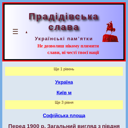
Прадідівська
слава
☰
Українські пам’ятки
Не дозволиш нікому плямити
слави, ні честі твоєї нації
Ще 1 рівень
Україна
Київ м
Ще 3 рівня
Софійська площа
Перед 1900 р. Загальний вигляд з півдня