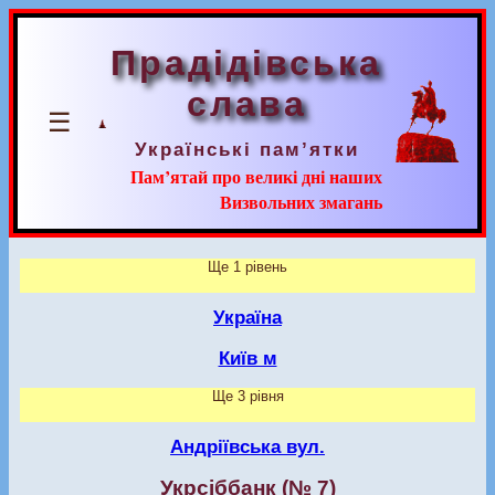
Прадідівська
слава
☰
Українські пам’ятки
Пам’ятай про великі дні наших
Визвольних змагань
Ще 1 рівень
Україна
Київ м
Ще 3 рівня
Андріївська вул.
Укрсіббанк (№ 7)