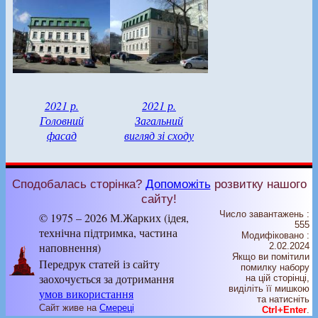
2021 р.
2021 р.
Головний
Загальний
фасад
вигляд зі сходу
Сподобалась сторінка?
Допоможіть
розвитку нашого
сайту!
Число завантажень :
© 1975 – 2026 М.Жарких (ідея,
555
технічна підтримка, частина
Модифіковано :
наповнення)
2.02.2024
Якщо ви помітили
Передрук статей із сайту
помилку набору
заохочується за дотримання
на цiй сторiнцi,
видiлiть її мишкою
умов використання
та натисніть
Сайт живе на
Смереці
Ctrl+Enter
.