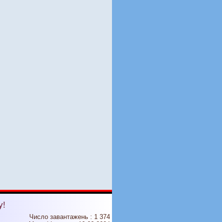
у!
Число завантажень : 1 374