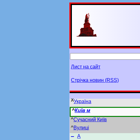
Лист на сайт
Стрічка новин (RSS)
^
Україна
^
Київ м
^
Сучасний Київ
^
Вулиці
–
А