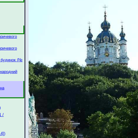
оричевого
оричевого
 будинок (№
жнародний
 на
)
 /
4])