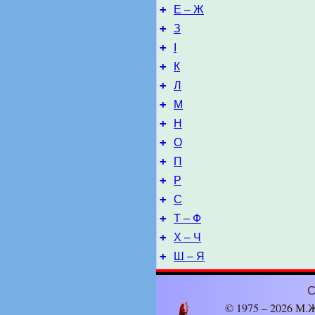
+
Е – Ж
+
З
+
І
+
К
+
Л
+
М
+
Н
+
О
+
П
+
Р
+
С
+
Т – Ф
+
Х – Ч
+
Ш – Я
С
© 1975 – 2026 М.Ж