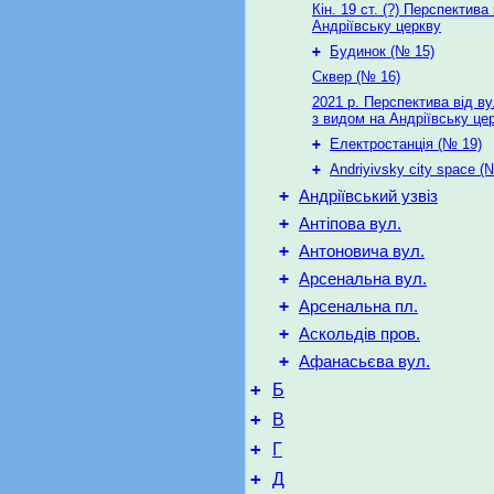
Кін. 19 ст. (?) Перспектива
Андріївську церкву
+
Будинок (№ 15)
Сквер (№ 16)
2021 р. Перспектива від ву
з видом на Андріївську це
+
Електростанція (№ 19)
+
Andriyivsky city space (
+
Андріївський узвіз
+
Антіпова вул.
+
Антоновича вул.
+
Арсенальна вул.
+
Арсенальна пл.
+
Аскольдів пров.
+
Афанасьєва вул.
+
Б
+
В
+
Г
+
Д