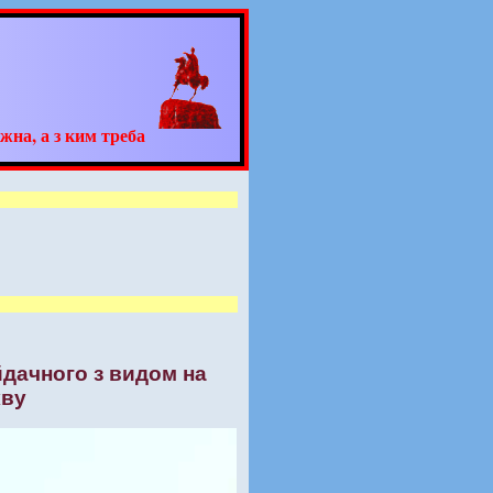
жна, а з ким треба
йдачного з видом на
кву