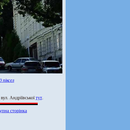
0 піксел
 вул. Андріївської
тут
.
упна сторінка