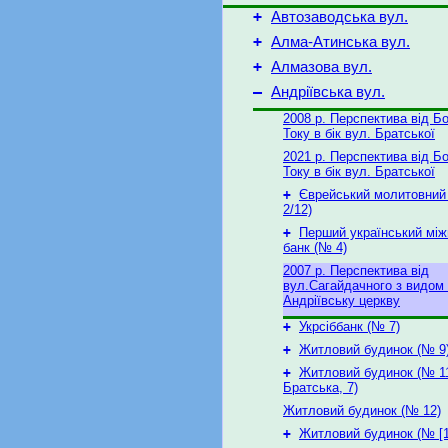
+
Автозаводська вул.
+
Алма-Атинська вул.
+
Алмазова вул.
–
Андріївська вул.
2008 р. Перспектива від Б
Току в бік вул. Братської
2021 р. Перспектива від Б
Току в бік вул. Братської
+
Єврейський молитовний
2/12)
+
Перший український мі
банк (№ 4)
2007 р. Перспектива від
вул.Сагайдачного з видом
Андріївську церкву
+
Укрсіббанк (№ 7)
+
Житловий будинок (№ 9
+
Житловий будинок (№ 11
Братська, 7)
Житловий будинок (№ 12)
+
Житловий будинок (№ [1