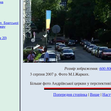
 на
л. Братської
ркву
№ 20)
Розмір зображення:
600:80
3 серпня 2007 р. Фото М.І.Жарких.
Більше фото Андріївської церкви у перспективі
Попередня сторінка
|
Вище
|
Наст